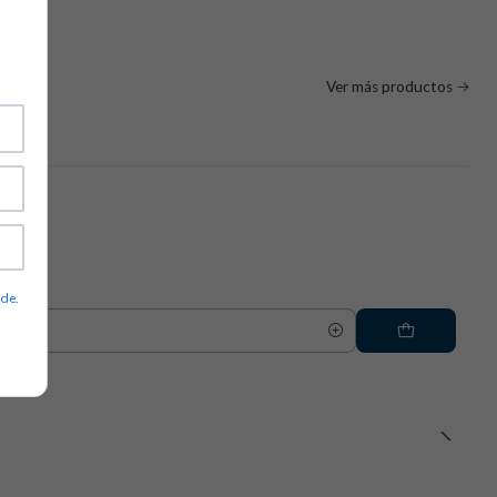
 intensivo.
 polo de tejido piqué con tapeta reforzada y bolsillo extraíble,
e requieren una presentación más cuidada.
onalización del logotipo de su empresa en el pecho.
Ver más productos
ade
.
ento y técnicos
expuesto al viento y a las variaciones de temperatura.
nes técnicas: