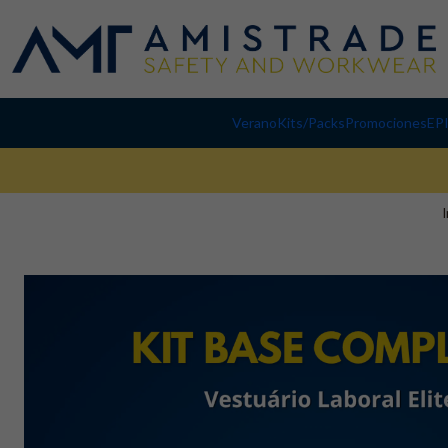
Verano
Kits/Packs
Promociones
EP
I