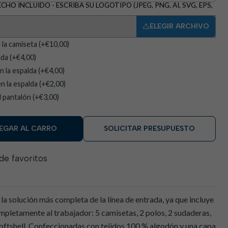
HO INCLUIDO - ESCRIBA SU LOGOTIPO (JPEG, PNG, AI, SVG, EPS,
ELEGIR ARCHIVO
 la camiseta (+€10,00)
da (+€4,00)
 la espalda (+€4,00)
 la espalda (+€2,00)
l pantalón (+€3,00)
EGAR AL CARRO
SOLICITAR PRESUPUESTO
 de favoritos
 la solución más completa de la línea de entrada, ya que incluye
pletamente al trabajador: 5 camisetas, 2 polos, 2 sudaderas,
oftshell. Confeccionadas con tejidos 100 % algodón y una capa