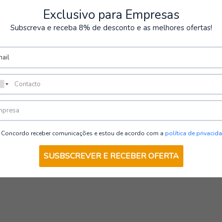
para un uso profesional
Exclusivo para Empresas
Imagen profesional
:
ideal para entornos qu
Subscreva e receba 8% de desconto e as melhores ofertas!
Packs
Diseño incluido
: pers
Áreas de uso:
Construcción civil
Industria y almacenes
Logística y transporte
Concordo receber comunicações e estou de acordo com a
política de privacid
Servicios de mantenimi
Trabajo al aire libre, 
SUSBSCREVER E RECEBER OFERTA
Especificacio
Camiseta SENKU (×5)