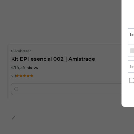
0
|
Amistrade
Kit EPI esencial 002 | Amistrade
€15,55
sin IVA
5.0
Cantidad