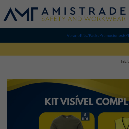
Verano
Kits/Packs
Promociones
EP
Inici