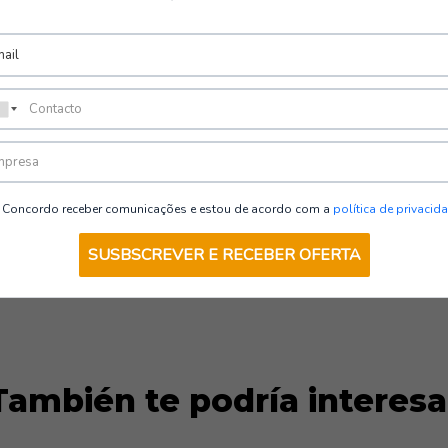
Áreas de uso:
Obras civiles y de edif
Carreteras e infraestr
Logística y transporte e
Servicios de mantenimie
Cualquier actividad pro
Concordo receber comunicações e estou de acordo com a
política de privacid
SUSBSCREVER E RECEBER OFERTA
Normas y cert
Chaleco CL-05
: CE · 
Pantalones POWER
Camiseta SUNSET
: 
También te podría interesa