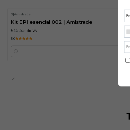
0
|
Amistrade
Kit EPI esencial 002 | Amistrade
€15,55
sin IVA
5.0
Cantidad