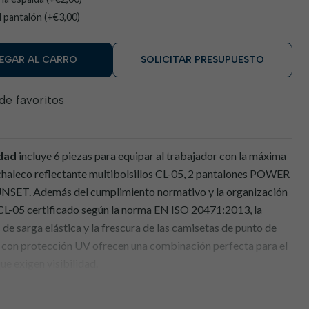
l pantalón (+€3,00)
EGAR AL CARRO
SOLICITAR PRESUPUESTO
 de favoritos
idad
incluye 6 piezas para equipar al trabajador con la máxima
 chaleco reflectante multibolsillos CL-05, 2 pantalones POWER
SET. Además del cumplimiento normativo y la organización
 CL-05 certificado según la norma EN ISO 20471:2013, la
de sarga elástica y la frescura de las camisetas de punto de
con protección UV ofrecen una combinación perfecta para el
ue exigen visibilidad.