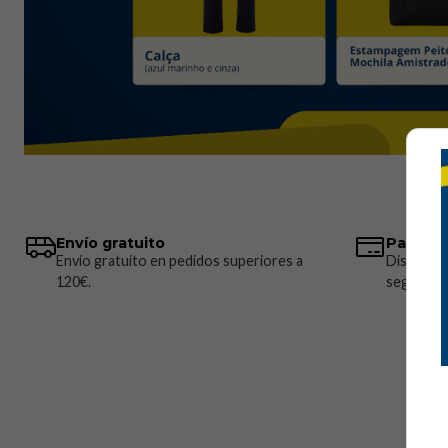
Envío gratuito
Pagos 
Envío gratuito en pedidos superiores a
Disponem
120€.
seguros.