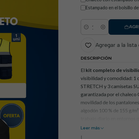
Estampado en el bolsillo de
AGR
Cantidad
Agregar a la lista
DESCRIPCIÓN
El
kit completo de visibil
visibilidad y comodidad: 1
STRETCH y 3 camisetas SUN
garantizada por el chaleco
movilidad de los pantalones 
algodón 100 % de 155 g/m² 
trabajo diario en entornos q
Leer más
|