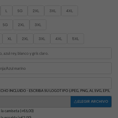
L
SG
2XL
3XL
4XL
SG
2XL
3XL
XL
2XL
3XL
4XL
5XL
HO INCLUIDO - ESCRIBA SU LOGOTIPO (JPEG, PNG, AI, SVG, EPS,
ELEGIR ARCHIVO
 la camiseta (+€6,00)
a espalda (+€2,00)