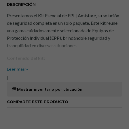
DESCRIPCIÓN
Presentamos el Kit Esencial de EPI | Amistare, su solución
de seguridad completa en un solo paquete. Este kit reúne
una gama cuidadosamente seleccionada de Equipos de
Protección Individual (EPP), brindándole seguridad y
tranquilidad en diversas situaciones.
Contenido del kit:
Leer más
Casco de seguridad:
protege tu cabeza de los
impactos, garantizando tu seguridad en diversos
|
entornos de trabajo.
Mostrar inventario por ubicación.
10 Mascarillas FFP2 con Válvula:
Ofrecen
protección respiratoria superior contra partículas
COMPARTE ESTE PRODUCTO
finas y aerosoles.
Orejeras de 27dB:
Reducen el ruido excesivo,
creando un entorno de trabajo más silencioso y