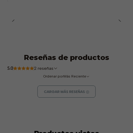
Gafas de seguridad
1,50€
1,30€
Mochila de cuerda
4,00 reales
2,00€
Auriculares reutilizables
0,16€
OFERTA
20,05 reales
15,55€
Reseñas de productos
5.0
2 reseñas
Ordenar por
Más Reciente
CARGAR MÁS RESEÑAS