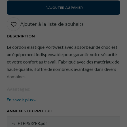
AJOUTER AU PANIER
Ajouter à la liste de souhaits
DESCRIPTION
Le cordon élastique Portwest avec absorbeur de choc est
un équipement indispensable pour garantir votre sécurité
et votre confort au travail. Fabriqué avec des matériaux de
haute qualité, il offre de nombreux avantages dans divers
domaines.
Avantages:
En savoir plus
Protection contre les chocs : L'amortisseur intégré
réduit l'impact des chutes, minimisant ainsi le risque
ANNEXES DU PRODUIT
de blessures graves.
Ajustement personnalisé : Le cordon élastique
FTFP53YER.pdf