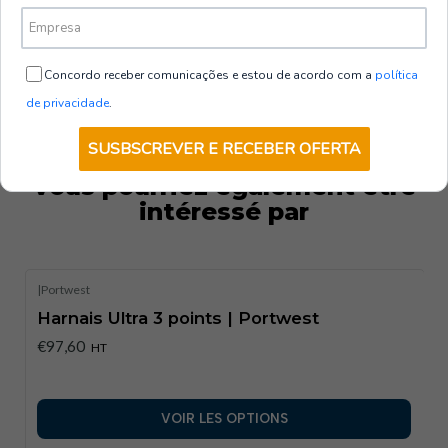
Concordo receber comunicações e estou de acordo com a
política
de privacidade
.
SUSBSCREVER E RECEBER OFERTA
Vous pourriez également être
intéressé par
|
Portwest
Harnais Ultra 3 points | Portwest
€97,60
HT
VOIR LES OPTIONS