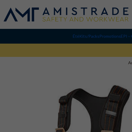
Été
Kits/Packs
Promotions
EPI
Ac