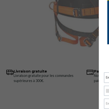
Livraison gratuite
Paiemen
Livraison gratuite pour les commandes
Nous pro
supérieures à 300€.
paiement 