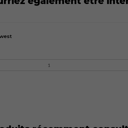
rriez également être inté
twest