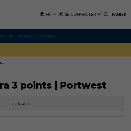
FR
SE CONNECTER
PANIER
Femme
Jetables
Accessoires
est
ra 3 points | Portwest
5 à 6 jours