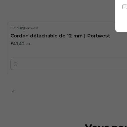
FP36SIR
|
Portwest
Cordon détachable de 12 mm | Portwest
€43,40
HT
Quantité