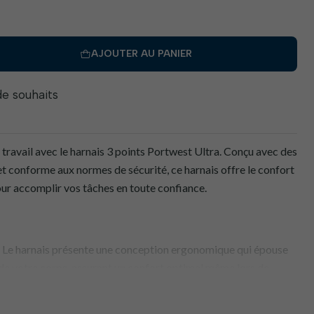
AJOUTER AU PANIER
 de souhaits
 travail avec le harnais 3 points Portwest Ultra. Conçu avec des
et conforme aux normes de sécurité, ce harnais offre le confort
our accomplir vos tâches en toute confiance.
 Le harnais présente une conception ergonomique qui épouse
de votre corps, assurant un confort optimal même lors de
vail.
nforme aux normes EN 361, garantissant le respect des