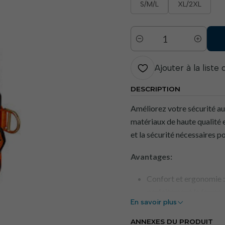
S/M/L
XL/2XL
Quantité
Ajouter à la liste
DESCRIPTION
Améliorez votre sécurité au
matériaux de haute qualité 
et la sécurité nécessaires p
Avantages:
Confort et ergonomie :
parfaitement la forme 
En savoir plus
longues journées de tra
Sécurité maximale : Co
ANNEXES DU PRODUIT