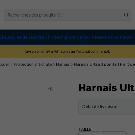
Chaussures de sécurité
Protection antichute
Vêtements de travail
Livraison en 24 à 48 heures au Portugal continental.
cueil
Protection antichute
Harnais
Harnais Ultra 3 points | Portw
Harnais Ult
Délai de livraison:
TAILLE