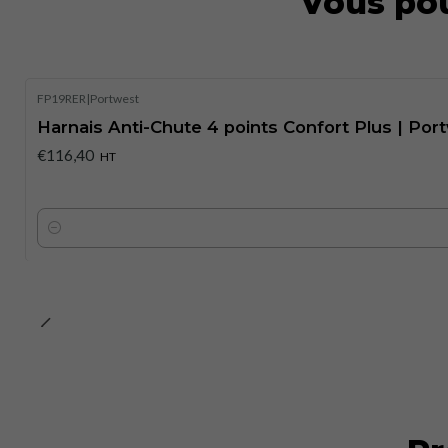
Vous pou
FP19RER
|
Portwest
Harnais Anti-Chute 4 points Confort Plus | Por
€116,40
HT
Quantité