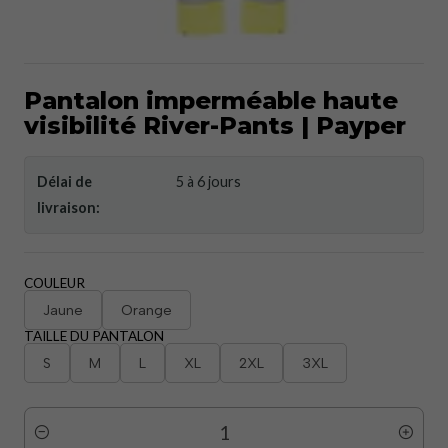
Pantalon imperméable haute
visibilité River-Pants | Payper
Délai de
5 à 6 jours
livraison:
COULEUR
Jaune
Orange
TAILLE DU PANTALON
S
M
L
XL
2XL
3XL
Quantité