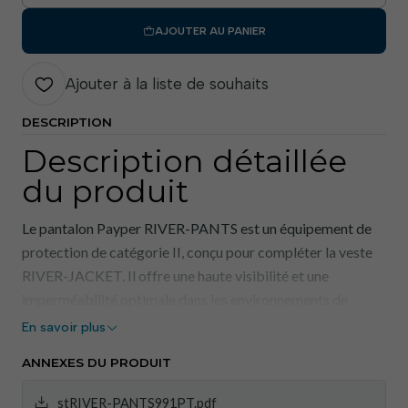
AJOUTER AU PANIER
Ajouter à la liste de souhaits
DESCRIPTION
Description détaillée
du produit
Le pantalon Payper RIVER-PANTS est un équipement de
protection de catégorie II, conçu pour compléter la veste
RIVER-JACKET. Il offre une haute visibilité et une
imperméabilité optimale dans les environnements de
travail exigeants. Fabriqué en polyester 100 % avec un
En savoir plus
revêtement PU (polyuréthane) de 210 g/m², il garantit une
ANNEXES DU PRODUIT
protection contre la pluie conforme à la norme EN
343:2019 (31X). La haute visibilité est assurée par la
stRIVER-PANTS991PT.pdf