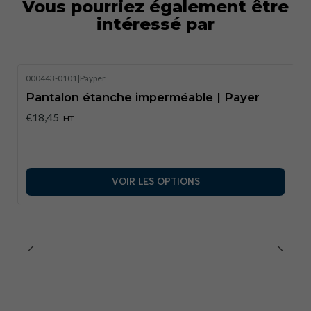
Vous pourriez également être
les quais.
intéressé par
000443-0101
|
Payper
Pantalon étanche imperméable | Payer
€18,45
HT
VOIR LES OPTIONS