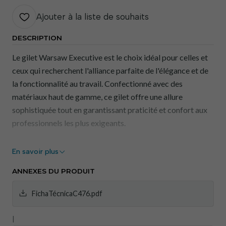
Ajouter à la liste de souhaits
DESCRIPTION
Le gilet Warsaw Executive est le choix idéal pour celles et
ceux qui recherchent l'alliance parfaite de l'élégance et de
la fonctionnalité au travail. Confectionné avec des
matériaux haut de gamme, ce gilet offre une allure
sophistiquée tout en garantissant praticité et confort aux
professionnels les plus exigeants.
Caractéristiques principales :
En savoir plus
Design élégant :
Une coupe moderne et sophistiquée
ANNEXES DU PRODUIT
qui épouse parfaitement les formes du corps, pour une
allure élégante.
FichaTécnicaC476.pdf
Matériaux haut de gamme :
Fabriqué avec des
|
tissus résistants et durables, garantissant confort et