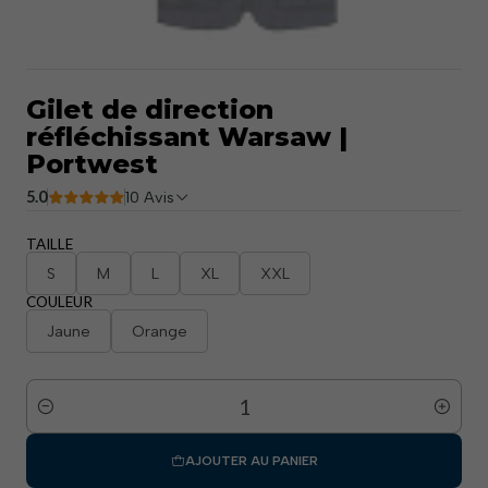
Gilet de direction
réfléchissant Warsaw |
Portwest
5.0
10 Avis
TAILLE
S
M
L
XL
XXL
COULEUR
Jaune
Orange
Quantité
AJOUTER AU PANIER