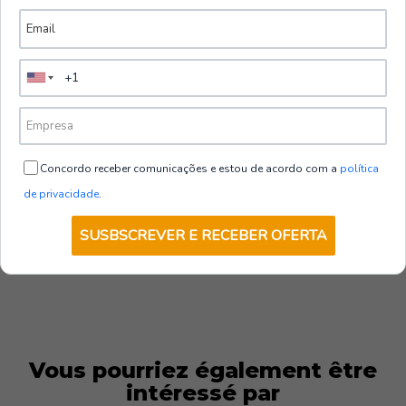
d'événements, ajoutant une touche d'élégance à la
tenue professionnelle.
|
Portwest
Accueil et service client :
Idéal pour les
Gilet de sécurité haute visibilité Mashair |
réceptionnistes et les professionnels du service client
Portwest
qui souhaitent un look sophistiqué sans sacrifier la
€4,90
HT
fonctionnalité.
Normes :
Le gilet Warsaw Executive est fabriqué selon
Concordo receber comunicações e estou de acordo com a
política
VOIR LES OPTIONS
des normes de qualité et de durabilité, répondant aux
de privacidade
.
attentes des professionnels les plus exigeants.
SUSBSCREVER E RECEBER OFERTA
EN ISO 20471 Classe 1
ANSI/ISEA 107-2015 CLASSE 1 TYPE O
Vous pourriez également être
intéressé par