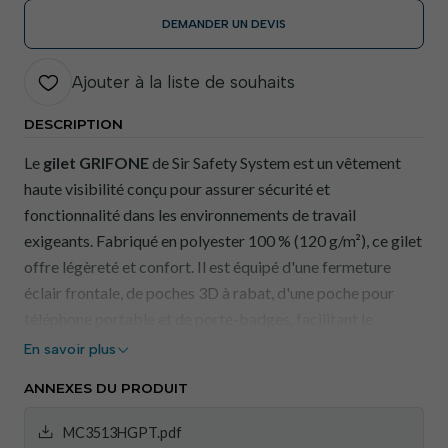
DEMANDER UN DEVIS
Ajouter à la liste de souhaits
DESCRIPTION
Le
gilet GRIFONE
de Sir Safety System est un vêtement
haute visibilité conçu pour assurer sécurité et
fonctionnalité dans les environnements de travail
exigeants. Fabriqué en polyester 100 % (120 g/m²), ce gilet
offre légèreté et confort. Il est équipé d'une fermeture
éclair frontale, de poches 3D à rabat, d'une poche pour
téléphone portable et de porte-badges, facilitant le
transport et l'accès aux outils et effets personnels. Des
En savoir plus
bandes réfléchissantes doubles sur la poitrine et une bande
ANNEXES DU PRODUIT
réfléchissante simple sur les épaules garantissent une
visibilité optimale par faible luminosité. Ce produit est
MC3513HGPT.pdf