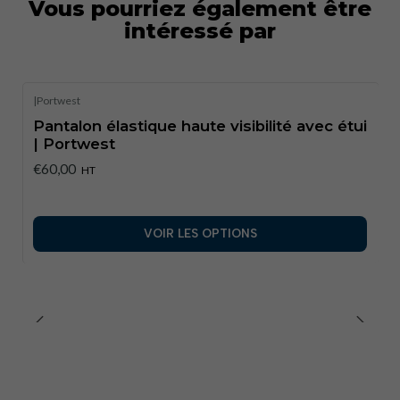
Tailles disponibles
: M, XL
Vous pourriez également être
intéressé par
|
Portwest
Pantalon élastique haute visibilité avec étui
| Portwest
€60,00
HT
VOIR LES OPTIONS