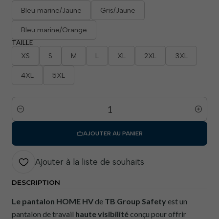
Bleu marine/Jaune
Gris/Jaune
Bleu marine/Orange
TAILLE
XS
S
M
L
XL
2XL
3XL
4XL
5XL
Quantité
AJOUTER AU PANIER
Ajouter à la liste de souhaits
DESCRIPTION
Le pantalon HOME HV
de
TB Group Safety
est un
pantalon de travail
haute visibilité
conçu pour offrir