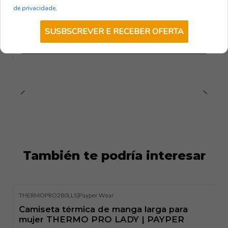
de privacidade
.
€13,20
sin IVA
SUSBSCREVER E RECEBER OFERTA
VER OPCIONES
También te podría interesar
THERMOPRO280LLS
|
Payper Wear
Camiseta térmica de manga larga para
mujer THERMO PRO LADY | PAYPER