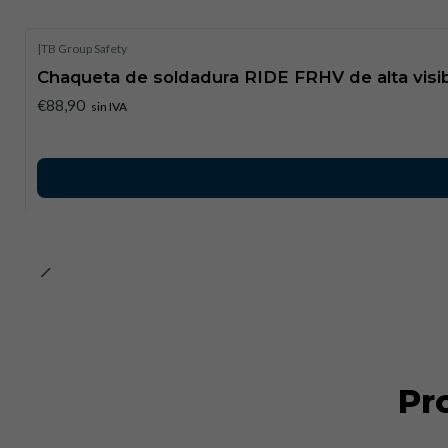
|
TB Group Safety
Chaqueta de soldadura RIDE FRHV de alta visib
€88,90
sin IVA
Pr