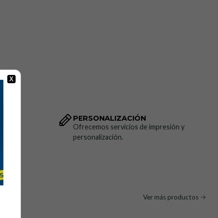
 incendio
iesgo electrostático.
alta visibilidad
iones técnicas:
X
r, 1% fibra antiestática.
 con franja reflectante en el pecho y las mangas.
PERSONALIZACIÓN
dido.
Ofrecemos servicios de impresión y
personalización.
d
:
CE 1 (resistencia a la llama)
ción electrostática)
(alta visibilidad)
, M, L, XL, XXL, 3XL.
Ver más productos