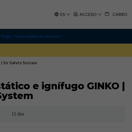
ES
ACCESO
CARRO
Mujer
Desechables
Accesorios
| Sir Safety System
tático e ignífugo GINKO |
 System
15 días