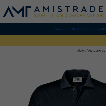
Verano
Kits/Packs
Promociones
EP
Inicio
Vestuario de