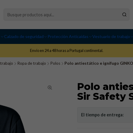
I
Calzado de seguridad
Protección Anticaídas
Vestuario de trabajo
Envío en 24 a 48 horas a Portugal continental.
 trabajo
Ropa de trabajo
Polos
Polo antiestático e ignífugo GINKO 
Polo anties
Sir Safety
El tiempo de entrega: