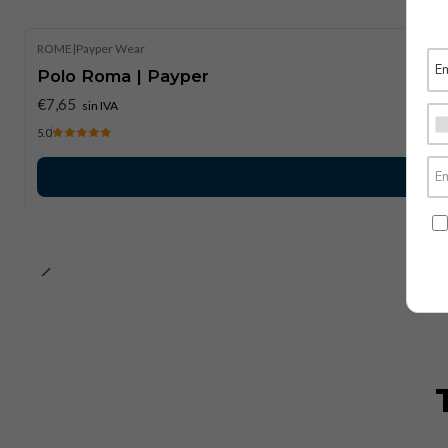
ROME
|
Payper Wear
Polo Roma | Payper
€7,65
sin IVA
5.0