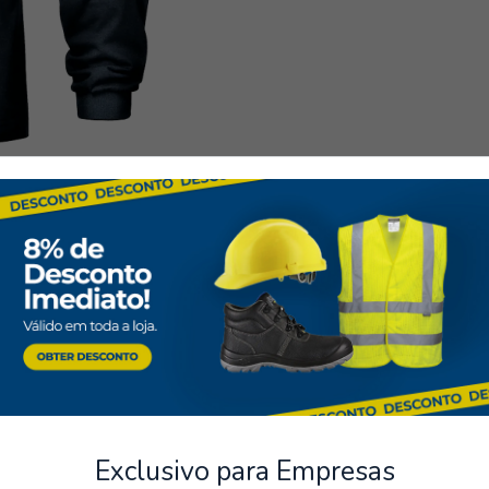
Entornos con riesgo de
Trabajar en áreas con r
Sectores que requieren 
Especificac
Material
: 99% poliéste
Gramaje
: 180 g/m².
Diseño
: Mangas largas
seguros
Almacenamiento
Color
: Azul marino.
os de varios métodos de pago
Posibilidad de recoger el pe
Normas de segurida
EN ISO 14116 ÍNDI
EN 1149-5 (protec
EN 17353 Tipo B3 
Tallas disponibles
: S
Polos
Exclusivo para Empresas