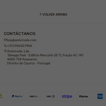
VOLVER ARRIBA
CONTÁCTANOS
loja@amistrade.com
+351965637466
Amistrade, Lda
Tâmega Park - Edifício Mercúrio (IET), Fração AC I45
4600-758 Amarante
Distrito de Oporto - Portugal