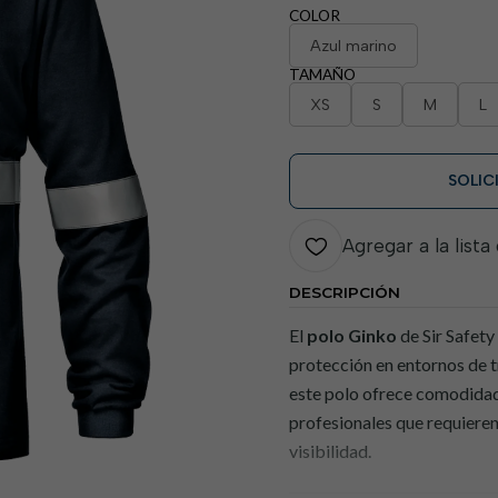
COLOR
Azul marino
TAMAÑO
XS
S
M
L
SOLIC
Agregar a la lista
DESCRIPCIÓN
El
polo Ginko
de Sir Safety
protección en entornos de tr
este polo ofrece comodidad,
profesionales que requieren
visibilidad.