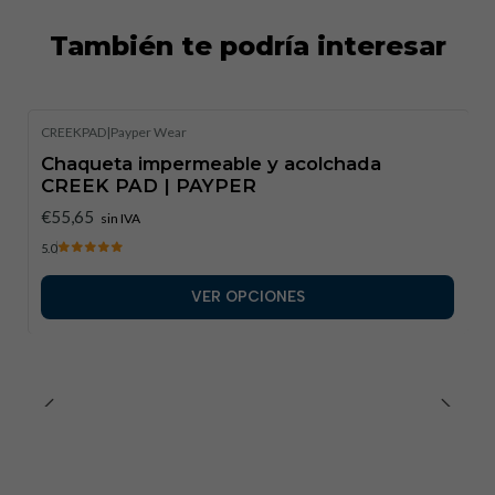
Este producto está diseñado con las últimas tecnologías
También te podría interesar
softshell, garantizando resistencia al agua y durabilidad.
CREEKPAD
|
Payper Wear
Chaqueta impermeable y acolchada
CREEK PAD | PAYPER
€55,65
sin IVA
5.0
VER OPCIONES