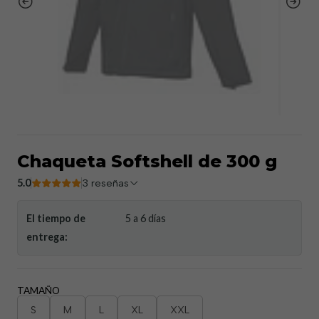
Chaqueta Softshell de 300 g
5.0
3 reseñas
El tiempo de
5 a 6 días
entrega:
TAMAÑO
S
M
L
XL
XXL