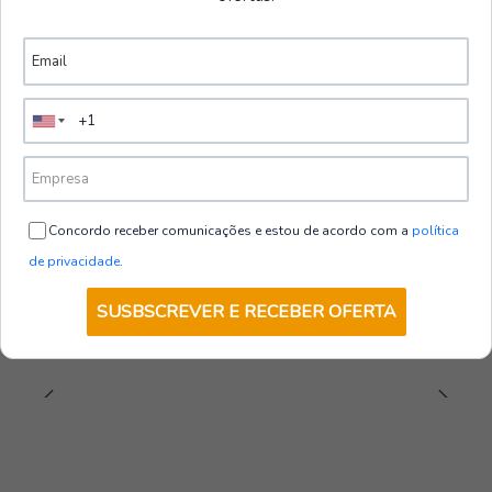
Uso diario con estilo y comodidad.
Polos
Composición
Ver más productos
Tejido
: 100% algodón
Apariencia
: Jersey
ROME
|
Payper Wear
Peso
: 175 g/m²
Polo Roma | Payper
€7,65
sin IVA
Concordo receber comunicações e estou de acordo com a
política
5.0
de privacidade
.
VER OPCIONES
SUSBSCREVER E RECEBER OFERTA