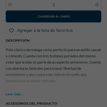
Cantidad
AGREGAR AL CARRO
Agregar a la lista de favoritos
DESCRIPCIÓN
Polo clásico de manga corta, perfecto para un estilo casual
y cómodo. Cuenta con tres botones perlados del mismo
color que la tela, lo que le da un aspecto armonioso. Cuenta
con aberturas laterales para mayor libertad de
movimiento y una costura de cinta en el cuello que
garantiza un acabado refinado.
Características principales
Leer más
Diseño clásico
: Botones nacarados y cinta de adorno
ACCESORIOS DEL PRODUCTO