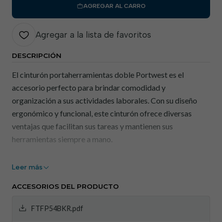
AGREGAR AL CARRO
Agregar a la lista de favoritos
DESCRIPCIÓN
El cinturón portaherramientas doble Portwest es el
accesorio perfecto para brindar comodidad y
organización a sus actividades laborales. Con su diseño
ergonómico y funcional, este cinturón ofrece diversas
ventajas que facilitan sus tareas y mantienen sus
herramientas siempre a mano.
Beneficios:
Leer más
Comodidad y ajuste personalizado: La correa cuenta
ACCESORIOS DEL PRODUCTO
con un diseño ergonómico que se adapta
perfectamente al cuerpo, brindando máxima
FTFP54BKR.pdf
comodidad durante toda la jornada laboral. Además,