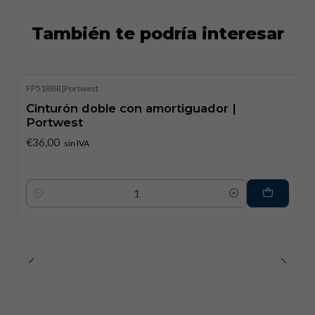
También te podría interesar
FP51RBR
|
Portwest
Cinturón doble con amortiguador |
Portwest
€36,00
sin IVA
Cantidad