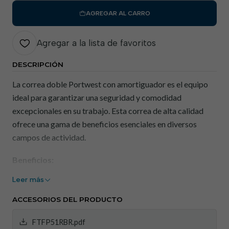
AGREGAR AL CARRO
Agregar a la lista de favoritos
DESCRIPCIÓN
La correa doble Portwest con amortiguador es el equipo
ideal para garantizar una seguridad y comodidad
excepcionales en su trabajo. Esta correa de alta calidad
ofrece una gama de beneficios esenciales en diversos
campos de actividad.
Beneficios:
Leer más
Protección mejorada: El amortiguador integrado
reduce el impacto en caso de caídas, minimizando el
ACCESORIOS DEL PRODUCTO
riesgo de lesiones graves.
Comodidad personalizada: Con ajustes precisos, la
FTFP51RBR.pdf