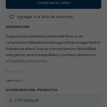
AGREGAR AL CARRO
Agregar a la lista de favoritos
DESCRIPCIÓN
El gancho para andamios Amistrade Silver es un
componente indispensable para garantizar la seguridad en
trabajos en altura. Gracias a su resistencia y durabilidad,
este gancho ofrece tranquilidad y confianza durante sus
actividades profesionales.
Beneficios:
Leer más
Seguridad en trabajos en altura: El gancho para
andamios está diseñado específicamente para
ACCESORIOS DEL PRODUCTO
garantizar la seguridad en las actividades que se
realizan en andamios y estructuras elevadas.
FTFP35SIR.pdf
Durabilidad: Fabricado con materiales de alta calidad,