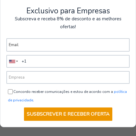
Trabalhos em Altura
está disponible para ayudarle. Compre el Gancho para
Andamios Silver de Amistrade y trabaje con confianza,
Exclusivo para Empresas
Ver más productos
sabiendo que estará protegido en cualquier altura.
Subscreva e receba 8% de desconto e as melhores
ofertas!
FP36SIR
|
Portwest
Cable desmontable de 12 mm | Portwest
€43,40
sin IVA
Cantidad
Concordo receber comunicações e estou de acordo com a
política
de privacidade
.
SUSBSCREVER E RECEBER OFERTA