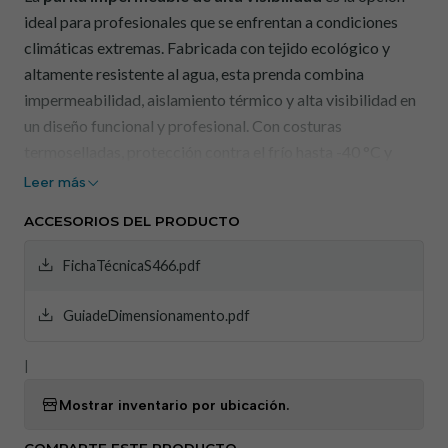
ideal para profesionales que se enfrentan a condiciones
climáticas extremas. Fabricada con tejido ecológico y
altamente resistente al agua, esta prenda combina
impermeabilidad, aislamiento térmico y alta visibilidad en
un diseño funcional y profesional. Con costuras
termoselladas, protección contra el frío hasta -40 °C y
bandas de movimiento biorreflectantes, garantiza
Leer más
comodidad y seguridad incluso en los entornos más
ACCESORIOS DEL PRODUCTO
exigentes.
FichaTécnicaS466.pdf
Beneficios:
GuiadeDimensionamento.pdf
Impermeable y termosellado:
mantiene al usuario
|
seco incluso bajo fuertes lluvias, gracias al tejido
técnico y las costuras selladas.
Mostrar inventario por ubicación.
Protección térmica hasta -40°C:
Aislamiento