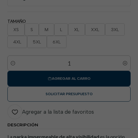
TAMAÑO
XS
S
M
L
XL
XXL
3XL
4XL
5XL
6XL
Cantidad
AGREGAR AL CARRO
SOLICITAR PRESUPUESTO
Agregar a la lista de favoritos
DESCRIPCIÓN
La
parka impermeable de alta visibilidad
es la opción