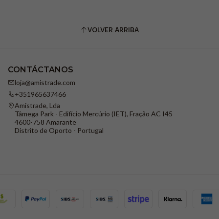
VOLVER ARRIBA
CONTÁCTANOS
loja@amistrade.com
+351965637466
Amistrade, Lda
Tâmega Park - Edifício Mercúrio (IET), Fração AC I45
4600-758 Amarante
Distrito de Oporto - Portugal