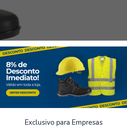
Industria alimentaria
Agricultura
Servicios de limpieza
Referencias normativas:
Certificación CE
SRC (antideslizante en
seguros
Almacenamiento
os de varios métodos de pago
Posibilidad de recoger el pe
Botas de agua
Exclusivo para Empresas