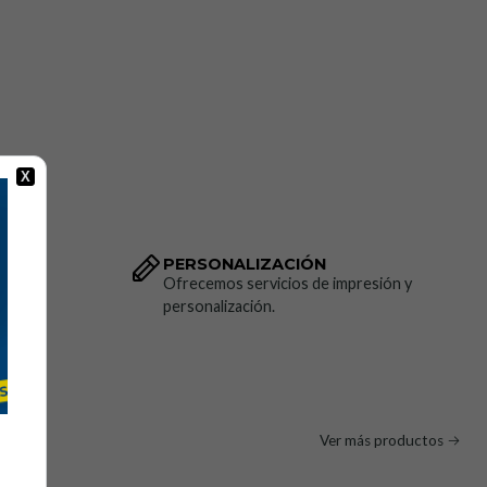
X
 superficies de cerámica y acero)
PERSONALIZACIÓN
dido.
Ofrecemos servicios de impresión y
personalización.
Ver más productos