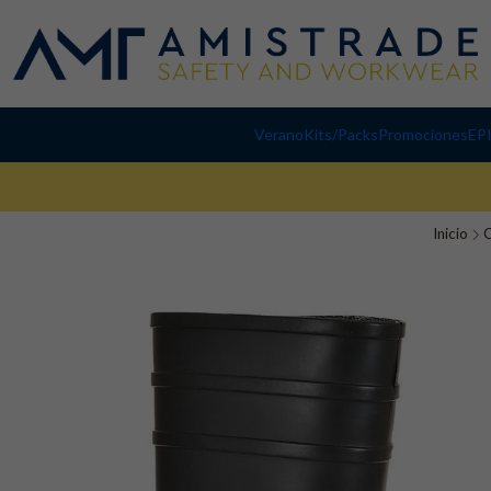
Verano
Kits/Packs
Promociones
EP
Inicio
C