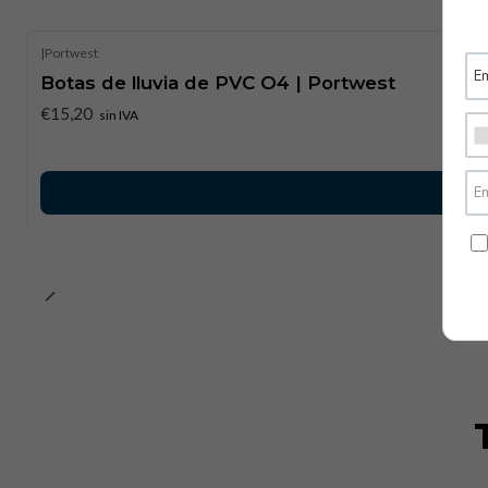
|
Portwest
Botas de lluvia de PVC O4 | Portwest
€15,20
sin IVA