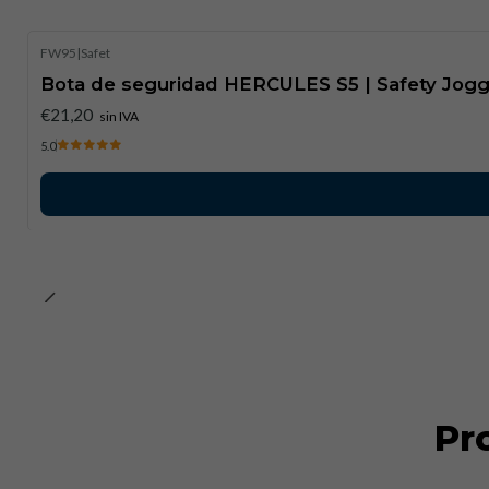
FW95
|
Safet
Bota de seguridad HERCULES S5 | Safety Jogg
€21,20
sin IVA
5.0
Pr