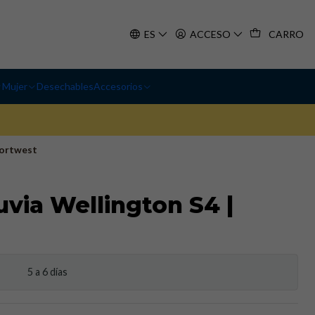
ES
ACCESO
CARRO
Mujer
Desechables
Accesorios
Portwest
uvia Wellington S4 |
5 a 6 días