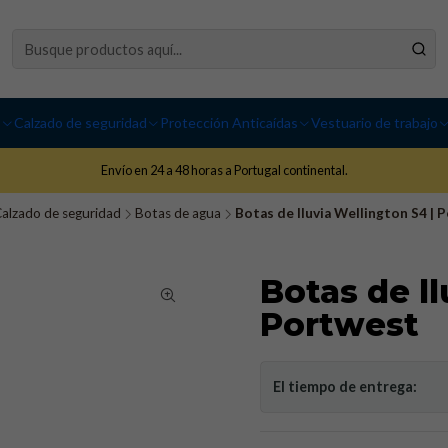
I
Calzado de seguridad
Protección Anticaídas
Vestuario de trabajo
Envío en 24 a 48 horas a Portugal continental.
alzado de seguridad
Botas de agua
Botas de lluvia Wellington S4 | 
Botas de ll
Portwest
El tiempo de entrega: