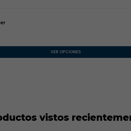
er
VER OPCIONES
oductos vistos recienteme