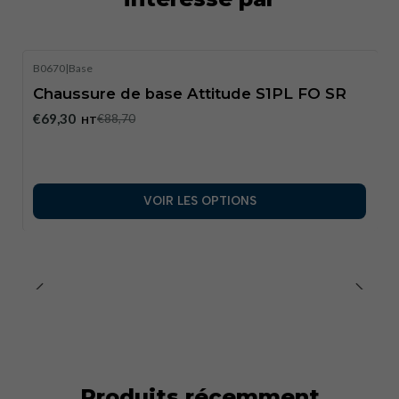
B0670
|
Base
-22%
REMISE
Chaussure de base Attitude S1PL FO SR
€69,30
€88,70
HT
VOIR LES OPTIONS
Produits récemment