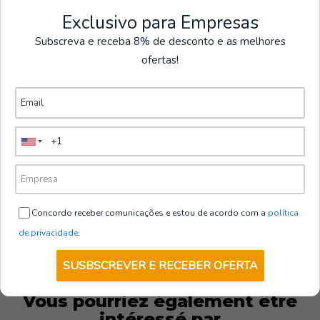
Voir plus de produits
Exclusivo para Empresas
Subscreva e receba 8% de desconto e as melhores
|
ofertas!
-22%
REMISE
Veste de sécurité hivernale DX4
€70,00
€90,00
HT
5.0
VOIR LES OPTIONS
Concordo receber comunicações e estou de acordo com a
política
de privacidade
.
SUSBSCREVER E RECEBER OFERTA
Vous pourriez également être
intéressé par