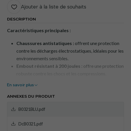
Ajouter à la liste de souhaits
DESCRIPTION
Caractéristiques principales :
Chaussures antistatiques :
offrent une protection
contre les décharges électrostatiques, idéales pour les
environnements sensibles.
Embout résistant à 200 joules :
offre une protection
robuste contre les chocs et les compressions.
Semelle anti-perforation :
assure une protection
En savoir plus
contre les objets pointus au sol.
Amortissement au niveau du talon :
réduit la
ANNEXES DU PRODUIT
fatigue et augmente le confort lors d’une utilisation
B0321BLU.pdf
prolongée.
Résistante aux hydrocarbures :
La semelle est
DcB0321.pdf
résistante aux huiles et aux carburants, idéale pour les