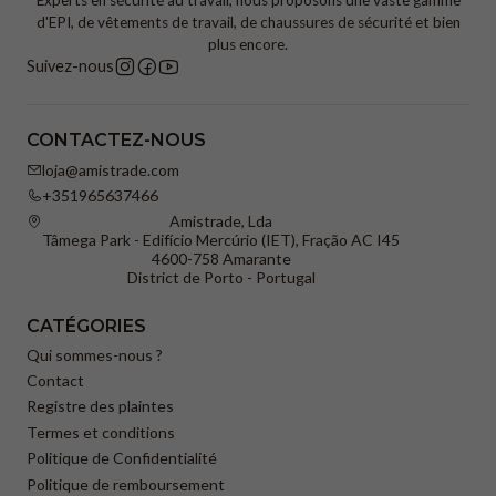
Experts en sécurité au travail, nous proposons une vaste gamme
pas utiliser d’eau de Javel ; ne pas nettoyer à sec ; ne pas
d'EPI, de vêtements de travail, de chaussures de sécurité et bien
sécher en machine ; maximum 25 cycles.
plus encore.
Suivez-nous
CONTACTEZ-NOUS
loja@amistrade.com
+351965637466
Amistrade, Lda
Tâmega Park - Edifício Mercúrio (IET), Fração AC I45
4600-758 Amarante
District de Porto - Portugal
CATÉGORIES
Qui sommes-nous ?
Contact
Registre des plaintes
Termes et conditions
Politique de Confidentialité
Politique de remboursement