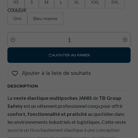
XS
S
M
L
XL
XXL
3XL
COULEUR
Gris
Bleu marine
Quantité
AJOUTER AU PANIER
Ajouter à la liste de souhaits
DESCRIPTION
La
veste élastique multipoches JANIS
de
TB Group
Safety
est un vêtement professionnel conçu pour offrir
confort, fonctionnalité et praticité
au quotidien dans
les environnements industriels et logistiques. Cette veste
associe un tissu hautement élastique à une conception
ergonomique dotée de multiples poches facilitant le