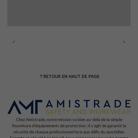
•
Poches :
– 2 poches obliques à l'avant, au niveau de la taille,
– 1 poche poitrine dissimulée avec ouverture verticale,
– 4 poches doubles dans le bas du dos, style
cyclisme/travail.
•
Poignets :
Réglables avec fermeture Velcro.
RETOUR EN HAUT DE PAGE
•
Détails réfléchissants :
Lignes réfléchissantes à l’avant
et à l’arrière des épaules.
•
Col :
Col montant pour plus de confort et de protection
contre le froid.
Chez Amistrade, notre mission va bien au-delà de la simple
•
Genre :
Unisexe
fourniture d'équipements de protection ; il s'agit de garantir la
sécurité de chaque professionnel face aux défis du quotidien.
•
Instructions de lavage :
Laver à 30 °C maximum ; ne