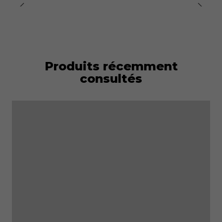
Spécifications
techniques :
•
Marquage CE :
Non applicable (vêtements de travail
sans certification EPI).
Produits récemment
consultés
•
Marque :
TB Group Safety
•
Modèle :
JANIS
•
Matière :
Principalement du coton mélangé à de
l'élasthanne, pour plus d'élasticité et de confort.
•
Poids :
Environ 240 g/m² (tissu robuste pour
applications professionnelles).
•
Fermeture :
Porte-bagages avant complet pour une
mise en place et un retrait faciles.