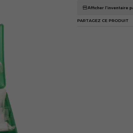
Afficher l'inventaire
Domaines d'expertise :
PARTAGEZ CE PRODUIT
Entreprises et environ
Bureaux, usines et site
Contenu:
1 dépliant d'informatio
1x liste de contenu
4 pansements stériles 
4 coussinets absorbant
1 grand pansement stér
1 coussin absorbant - 
2 bandages triangulair
6 épingles de sûreté (2
2 pansements oculaires 
ovale - 7 cm x 5 cm