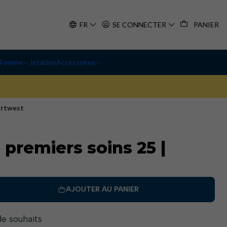
FR
SE CONNECTER
PANIER
Femme
Jetables
Accessoires
ortwest
 premiers soins 25 |
AJOUTER AU PANIER
 de souhaits