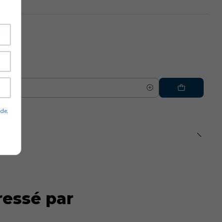
ade
.
ressé par