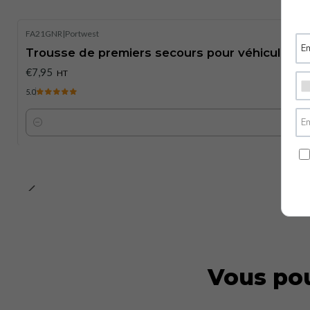
FA21GNR
|
Portwest
Trousse de premiers secours pour véhicule (2
€7,95
HT
5.0
Quantité
Vous pou