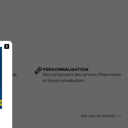
es humides sans alcool (11 x 7,5 cm)
 (assortis)
sif (5 m x 2,5 cm)
ile (EN 455 - grande taille)
pour doigts (44 x 4 cm / compresse absorbante - 4 x 4 cm)
on avec valve
X
 (140 x 210 cm)
re (pansement gel à base d'eau)
PERSONNALISATION
 commande.
Nous proposons des services d'impression
et de personnalisation.
le (4,5 m x 7,5 cm)
e
Voir plus de produits