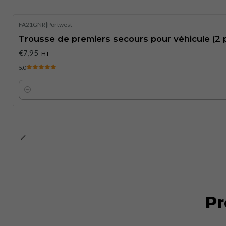
FA21GNR
|
Portwest
Trousse de premiers secours pour véhicule (2
€7,95
HT
5.0
Quantité
Pr