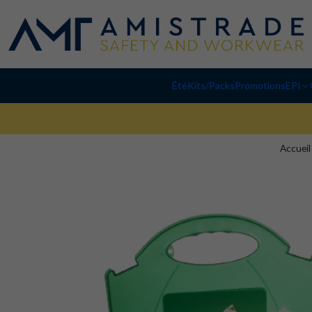
Été
Kits/Packs
Promotions
EPI
Accueil