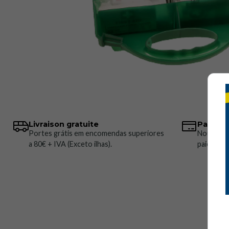
Livraison gratuite
Paiemen
Portes grátis em encomendas superiores
Nous pro
a 80€ + IVA (Exceto ilhas).
paiement 