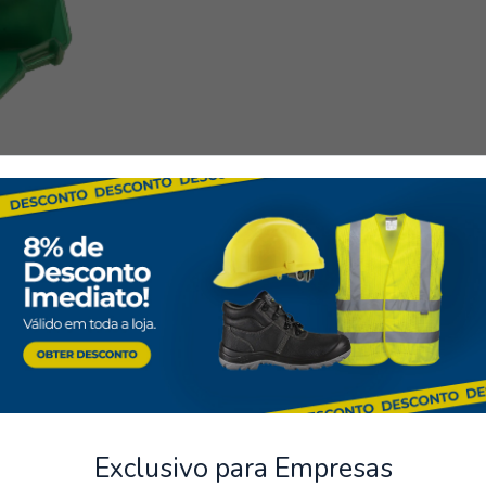
20 lingettes nettoyant
40 pansements adhésifs
1 rouleau de ruban adhé
6 gants jetables en nitr
2 pansements stériles 
cm)
1 masque de réanimati
1 feuille de couverture
1 pansement pour brûlu
10 x 10 cm
ts sécurisés
Stockage
posons plusieurs méthodes de
Possibilité de récupérer la
1 paire de ciseaux
sécurisées.
1 pansement conformab
1 support mural fixabl
Trousse de secours
Exclusivo para Empresas