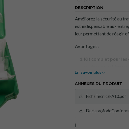
DESCRIPTION
Améliorez la sécurité au tra
est indispensable aux entrep
leur permettant de réagir e
Avantages:
Kit complet pour les 
en charge des blessure
En savoir plus
Conception pratique 
facile aux objets.
ANNEXES DU PRODUIT
Instructions incluses 
d'urgence.
FichaTécnicaFA10.pdf
Haute qualité :
Des pr
DeclaraçãodeConform
efficacité dans le doma
Utilisation polyvalent
|
le lieu de travail.