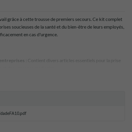
vail grâce à cette trousse de premiers secours. Ce kit complet
rises soucieuses de la santé et du bien-être de leurs employés,
fficacement en cas d'urgence.
entreprises :
Contient divers articles essentiels pour la prise
s et des urgences médicales.
:
Étui robuste avec compartiments organisés pour un accès
:
Guide de premiers secours pour une assistance rapide en cas
oduits conformes aux normes médicales, garantissant leur
idadeFA10.pdf
ine de la santé.
e :
Convient pour répondre à diverses situations d'urgence sur