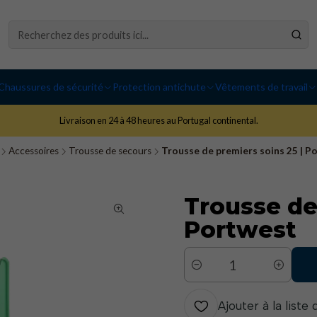
Chaussures de sécurité
Protection antichute
Vêtements de travail
Livraison en 24 à 48 heures au Portugal continental.
Accessoires
Trousse de secours
Trousse de premiers soins 25 | P
Trousse de
Portwest
Quantité
Ajouter à la liste