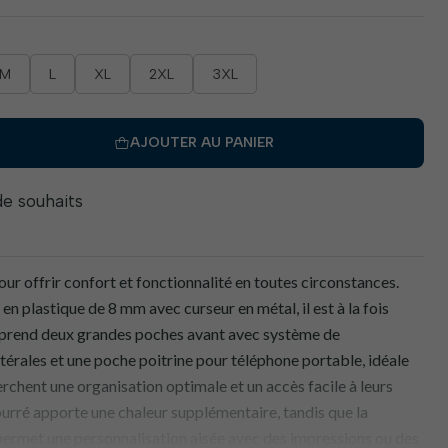
M
L
XL
2XL
3XL
AJOUTER AU PANIER
 de souhaits
our offrir confort et fonctionnalité en toutes circonstances.
en plastique de 8 mm avec curseur en métal, il est à la fois
omprend deux grandes poches avant avec système de
térales et une poche poitrine pour téléphone portable, idéale
erchent une organisation optimale et un accès facile à leurs
ourré apporte une chaleur supplémentaire, tandis que la
 permet une personnalisation aisée avec des impressions ou des