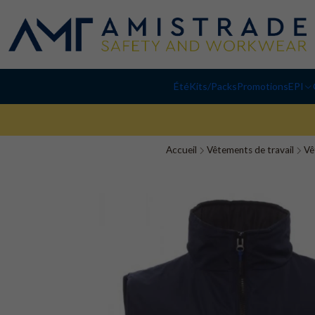
Été
Kits/Packs
Promotions
EPI
Accueil
Vêtements de travail
Vê