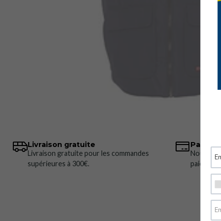
Livraison gratuite
Paiemen
Livraison gratuite pour les commandes
Nous pro
supérieures à 300€.
paiement 