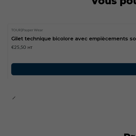
Vous pou
TOUR
|
Payper Wear
Gilet technique bicolore avec empiècements s
€25,50
HT