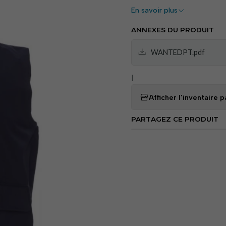
broderies.
En savoir plus
Caractérist
ANNEXES DU PRODUIT
Modèle unisexe
: Con
WANTEDPT.pdf
Fermeture éclair rés
|
une durabilité accrue.
Poches pratiques
: D
Afficher l'inventaire
poches latérales et une
Intérieur rembourré
PARTAGEZ CE PRODUIT
Avantages
Confort et mobilité
:
Durabilité
: Fabriqué e
prolongée.
Personnalisation faci
broderie facile.