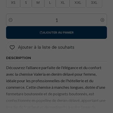
XS
S
M
L
XL
XXL
3XL
Quantité
AJOUTER AU PANIER
Ajouter à la liste de souhaits
DESCRIPTION
Découvrez l'alliance parfaite de l'élégance et du confort
avec la chemise Valeria en denim délavé pour femme,
idéale pour les professionnelles de l'hôtellerie et du
commerce. Cette chemise à manches longues, dotée d'une
fermeture boutonnée et de poignets boutonnés, est
confectionnée en popeline de denim délavé, apportant une
touche de fraîcheur et de modernité à votre tenue de