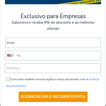
Exclusivo para Empresas
Chemises
Subscreva e receba 8% de desconto e as melhores
ofertas!
Voir plus de produits
260800-806-3XL
|
Gary's
CHEMISE HOMME MATTIA COUPE SLIM
JEAN DÉLAVÉ
€38,00
depuis
HT
VOIR LES OPTIONS
Concordo receber comunicações e estou de acordo com a
política
de privacidade
.
SUSBSCREVER E RECEBER OFERTA