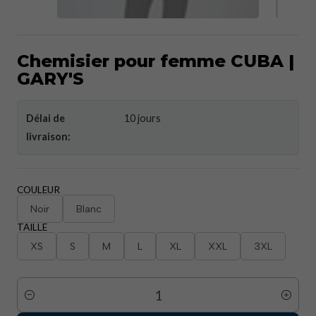
Chemisier pour femme CUBA |
GARY'S
Délai de
10 jours
livraison:
COULEUR
Noir
Blanc
TAILLE
XS
S
M
L
XL
XXL
3XL
Quantité