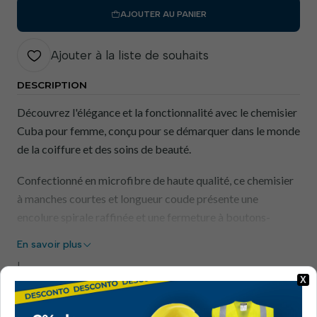
AJOUTER AU PANIER
Ajouter à la liste de souhaits
DESCRIPTION
Découvrez l'élégance et la fonctionnalité avec le chemisier
Cuba pour femme, conçu pour se démarquer dans le monde
de la coiffure et des soins de beauté.
Confectionné en microfibre de haute qualité, ce chemisier
à manches courtes et longueur coude présente une
encolure spirale raffinée et une fermeture à boutons-
pression dissimulée, alliant style et confort. Deux poches
En savoir plus
avant offrent un confort optimal, tandis que les fentes
|
latérales devant et dos soulignent la silhouette avec
X
élégance. La microfibre antibactérienne garantit
Afficher l'inventaire par emplacement.
respirabilité, résistance aux éclaboussures de javel et un