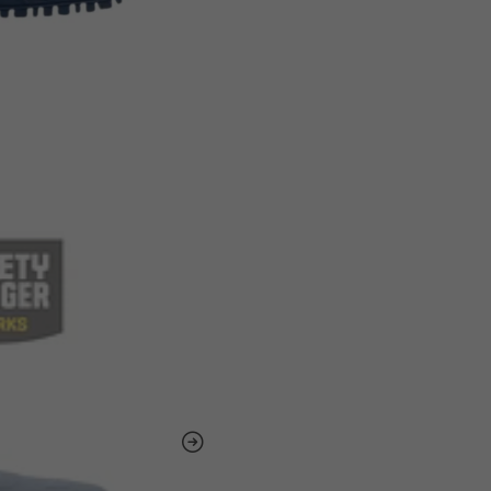
Áreas de uso
quirófanos
Entornos hospitalari
Laboratorios
Industrias alimentar
Referencias normati
ASTM F2892:2018
EN ISO 20347:2012
Categoría
: OB