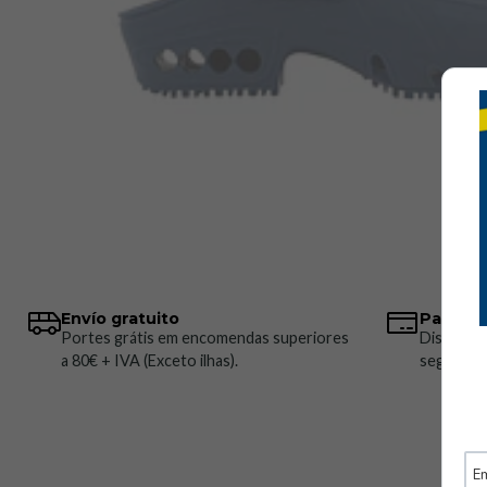
Envío gratuito
Pagos 
Portes grátis em encomendas superiores
Disponem
a 80€ + IVA (Exceto ilhas).
seguros.