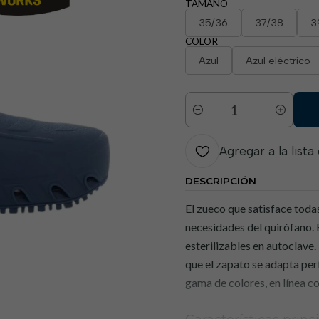
TAMAÑO
35/36
37/38
3
COLOR
Azul
Azul eléctrico
Cantidad
Agregar a la lista
DESCRIPCIÓN
El zueco que satisface toda
necesidades del quirófano. E
esterilizables en autoclave.
que el zapato se adapta per
gama de colores, en línea c