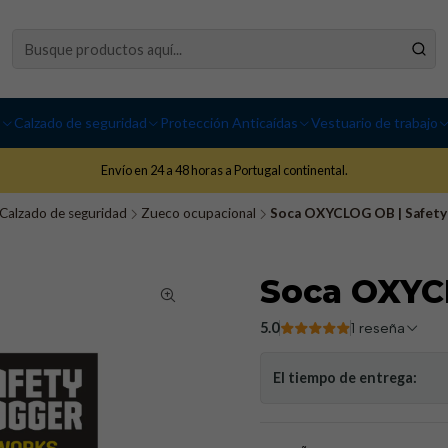
I
Calzado de seguridad
Protección Anticaídas
Vestuario de trabajo
Envío en 24 a 48 horas a Portugal continental.
Calzado de seguridad
Zueco ocupacional
Soca OXYCLOG OB | Safety
Soca OXYC
5.0
1 reseña
El tiempo de entrega: