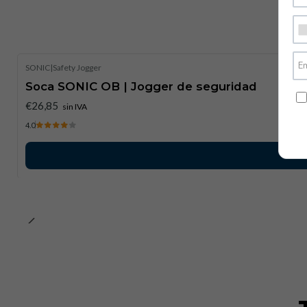
SONIC
|
Safety Jogger
Soca SONIC OB | Jogger de seguridad
€26,85
sin IVA
4.0