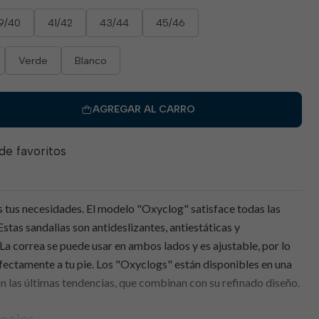
9/40
41/42
43/44
45/46
Verde
Blanco
AGREGAR AL CARRO
 de favoritos
s tus necesidades. El modelo "Oxyclog" satisface todas las
stas sandalias son antideslizantes, antiestáticas y
 La correa se puede usar en ambos lados y es ajustable, por lo
fectamente a tu pie. Los "Oxyclogs" están disponibles en una
on las últimas tendencias, que combinan con su refinado diseño.