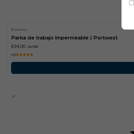
|
Portwest
Parka de trabajo impermeable | Portwest
€34,00
sin IVA
4.8