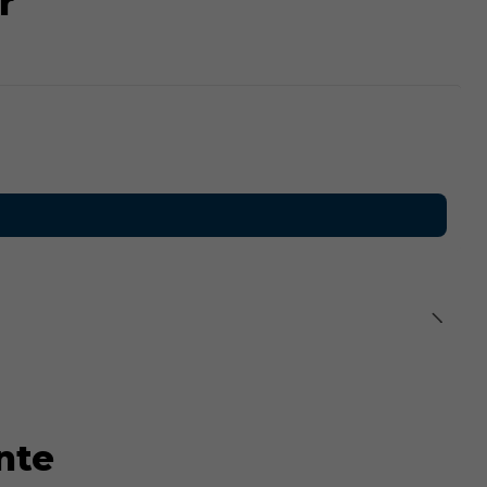
r
nte