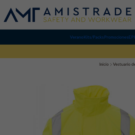
Verano
Kits/Packs
Promociones
EP
Inicio
Vestuario d