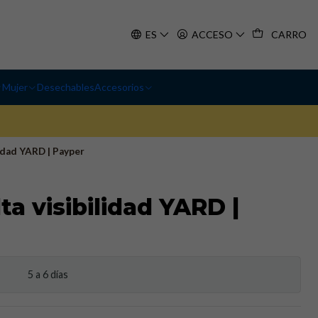
ES
ACCESO
CARRO
Mujer
Desechables
Accesorios
lidad YARD | Payper
ta visibilidad YARD |
5 a 6 días