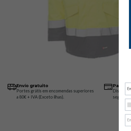
Envío gratuito
Pagos 
Portes grátis em encomendas superiores
Disponem
a 80€ + IVA (Exceto ilhas).
seguros.