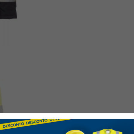
Normas y ce
EN ISO 20471
– Ropa d
CE
– Conformidad Eur
Especificac
Material
: Tela durad
Cierre
: Frontal con cr
Bolsillos
: Múltiples bo
Colores disponibles
:
marino.
Tallas disponibles
: S