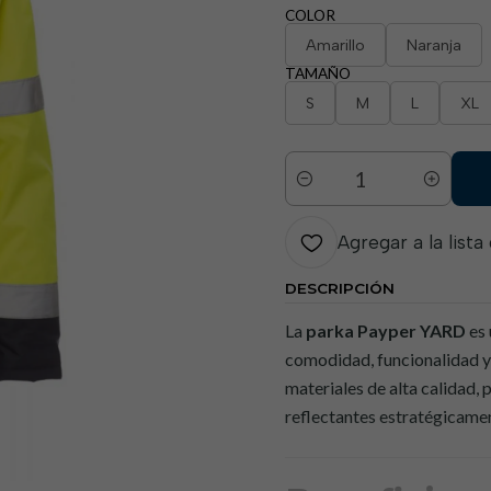
COLOR
Amarillo
Naranja
TAMAÑO
S
M
L
XL
Cantidad
Agregar a la lista
DESCRIPCIÓN
La
parka Payper YARD
es 
comodidad, funcionalidad y
materiales de alta calidad,
reflectantes estratégicame