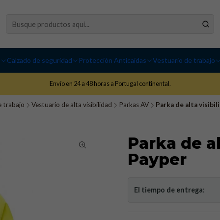
I
Calzado de seguridad
Protección Anticaídas
Vestuario de trabajo
Envío en 24 a 48 horas a Portugal continental.
e trabajo
Vestuario de alta visibilidad
Parkas AV
Parka de alta visibi
Parka de al
Payper
El tiempo de entrega: