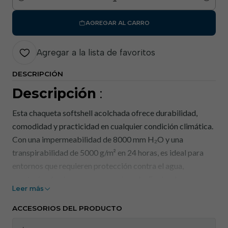
Cantidad
AGREGAR AL CARRO
Agregar a la lista de favoritos
DESCRIPCIÓN
Descripción
:
Esta chaqueta softshell acolchada ofrece durabilidad,
comodidad y practicidad en cualquier condición climática.
Con una impermeabilidad de 8000 mm H₂O y una
transpirabilidad de 5000 g/m² en 24 horas, es ideal para
entornos que requieren protección contra el agua,
manteniendo el cuerpo seco y cómodo. Equipada con
Leer más
capucha fija, varios bolsillos funcionales y cremalleras con
tiradores fluorescentes, esta chaqueta se adapta
ACCESORIOS DEL PRODUCTO
perfectamente a las necesidades del día a día o al trabajo.