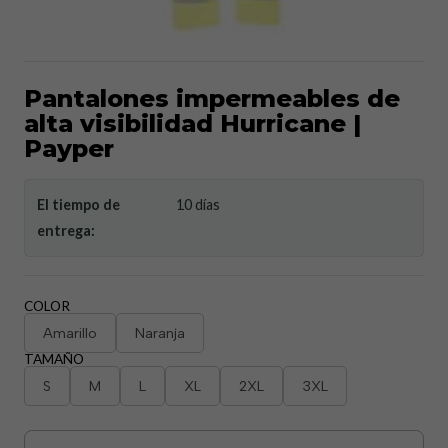
Pantalones impermeables de
alta visibilidad Hurricane |
Payper
El tiempo de
10 días
entrega:
COLOR
Amarillo
Naranja
TAMAÑO
S
M
L
XL
2XL
3XL