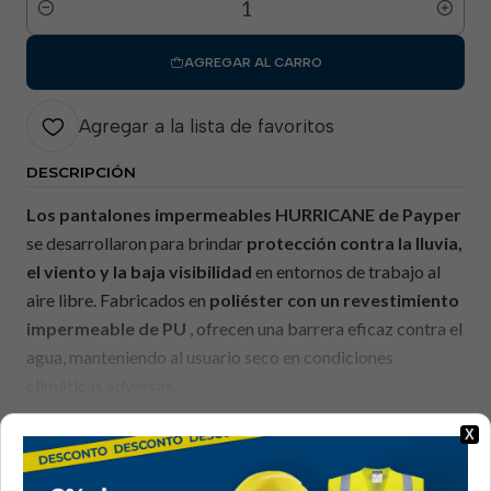
Cantidad
AGREGAR AL CARRO
Agregar a la lista de favoritos
DESCRIPCIÓN
Los pantalones impermeables HURRICANE de Payper
se desarrollaron para brindar
protección contra la lluvia,
el viento y la baja visibilidad
en entornos de trabajo al
aire libre. Fabricados en
poliéster con un revestimiento
impermeable de PU
, ofrecen una barrera eficaz contra el
agua, manteniendo al usuario seco en condiciones
climáticas adversas.
Leer más
Estos pantalones incorporan
bandas reflectantes 3M de
X
|
alta visibilidad
, lo que aumenta la seguridad del
trabajador en entornos con poca luz. La
cintura elástica