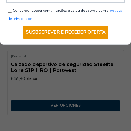
Concordo receber comunicações e estou de acordo com a
política
de privacidade
.
SUSBSCREVER E RECEBER OFERTA
También te podría interesar
|
Portwest
Calzado deportivo de seguridad Steelite
Loire S1P HRO | Portwest
€46,80
sin IVA
VER OPCIONES