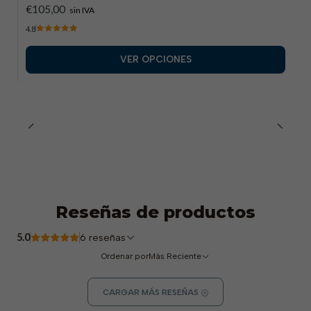
€105,00
sin IVA
Valores EN ISO 20345: S3S FO SR
4.8
Reglamento (UE) 2016/425
VER OPCIONES
Reseñas de productos
5.0
6 reseñas
Ordenar por
Más Reciente
CARGAR MÁS RESEÑAS