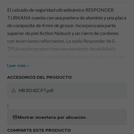
El calzado de seguridad ultradinámico RESPONDER
TURKANA cuenta con una puntera de aluminio y una placa
de composite de 4 mm de grosor. Incorpora una parte
superior de piel Action Nubuck y un cierre de cordones
con inserciones reflectantes. La suela Responder de E-
TPU/caucho proporciona una excelente durabilidad y
amortiguación. La entresuela de espuma de poliuretano de
celda cerrada cubre toda la planta del pie, garantizando
Leer más
flexibilidad y una amortiguación reactiva en todas las
ACCESORIOS DEL PRODUCTO
direcciones. La suela de caucho, con profundos surcos
longitudinales, mejora la flexibilidad y garantiza un agarre
MB3014ZCPT.pdf
superior en todo tipo de superficies. Es antideslizante de
grado SRC. La plantilla RESPONDER combina miles de
|
partículas de E-TPU, ofreciendo alta elasticidad y
Mostrar inventario por ubicación.
resiliencia, con notables propiedades de absorción de
impactos. Además, es antiestática. El forro de malla de
COMPARTE ESTE PRODUCTO