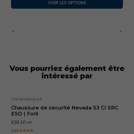
VOIR LES OPTIONS
Environnements de travail sensibles aux décharges
électrostatiques
Conformité réglementaire :
Cette chaussure de sécurité
sportive est conforme à la norme EN ISO 20345: 2011 S3
CI SRC + ESD, garantissant une protection et des
performances supérieures.
Vous pourriez également être
intéressé par
FOR.NEVADA
|
Forli
Chaussure de sécurité Nevada S3 CI SRC
ESD | Forli
€38,10
HT
5.0