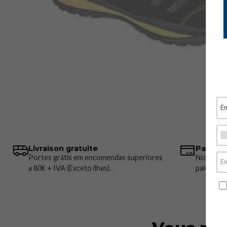
Livraison gratuite
Paiemen
Portes grátis em encomendas superiores
Nous pro
a 80€ + IVA (Exceto ilhas).
paiement 