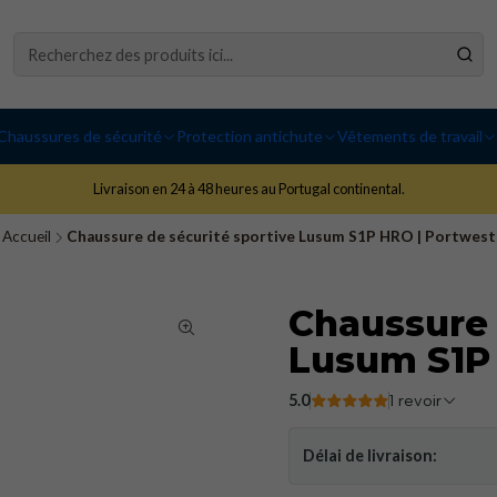
Chaussures de sécurité
Protection antichute
Vêtements de travail
Livraison en 24 à 48 heures au Portugal continental.
Accueil
Chaussure de sécurité sportive Lusum S1P HRO | Portwest
Chaussure 
Lusum S1P
5.0
1 revoir
Délai de livraison: