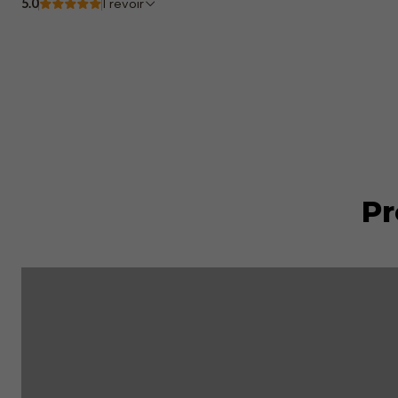
5.0
1 revoir
Pr