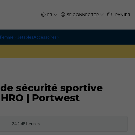
FR
SE CONNECTER
PANIER
Femme
Jetables
Accessoires
de sécurité sportive
 HRO | Portwest
24 à 48 heures