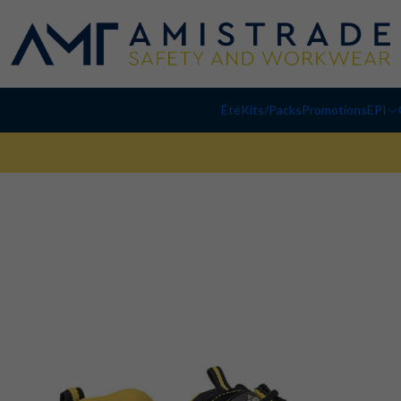
Été
Kits/Packs
Promotions
EPI