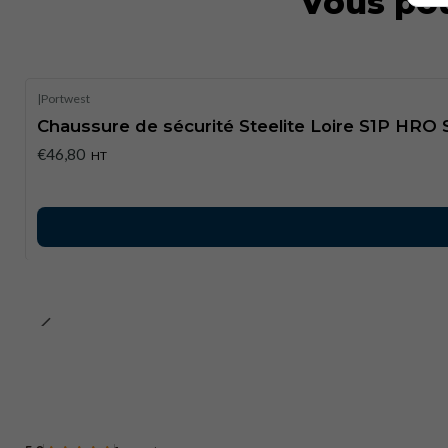
Vous pou
|
Portwest
Chaussure de sécurité Steelite Loire S1P HRO 
€46,80
HT