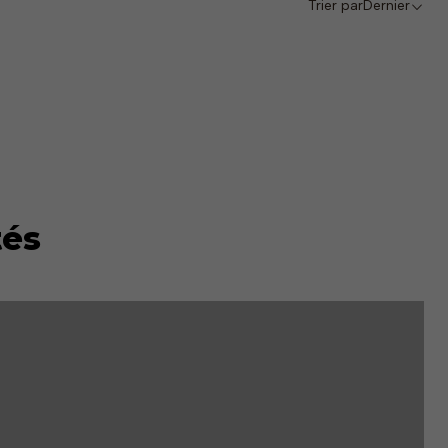
Trier par
Dernier
tés