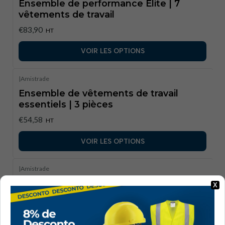
Ensemble de performance Elite | 7
vêtements de travail
€83,90
HT
VOIR LES OPTIONS
|
Amistrade
Ensemble de vêtements de travail
essentiels | 3 pièces
€54,58
HT
VOIR LES OPTIONS
|
Amistrade
Ensemble de vêtements de travail
X
visibles complet | 6 pièces
€68,30
HT