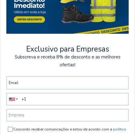
VOIR LES OPTIONS
|
Amistrade
Kit de base complet | 12 vêtements de
travail
€77,00
HT
Exclusivo para Empresas
Subscreva e receba 8% de desconto e as melhores
VOIR LES OPTIONS
ofertas!
PROMOTIONS
Offres exclusives du 1er juillet au
30 août.
ILS SE TERMINENT PAR
Concordo receber comunicações e estou de acordo com a
política
VOIR LES PROMOTIONS