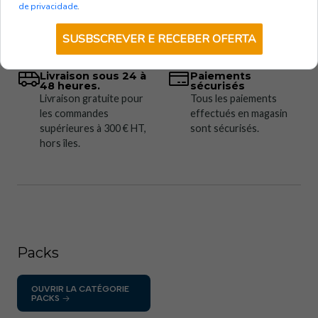
de privacidade
.
SUSBSCREVER E RECEBER OFERTA
Livraison sous 24 à
Paiements
48 heures.
sécurisés
Livraison gratuite pour
Tous les paiements
les commandes
effectués en magasin
supérieures à 300 € HT,
sont sécurisés.
hors îles.
Packs
OUVRIR LA CATÉGORIE
PACKS