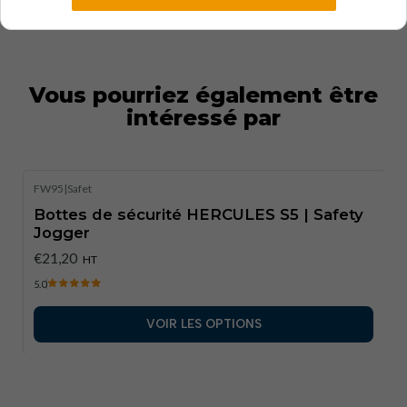
Vous pourriez également être
intéressé par
FW95
|
Safet
Bottes de sécurité HERCULES S5 | Safety
Jogger
€21,20
HT
5.0
VOIR LES OPTIONS