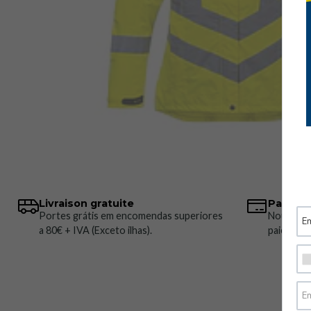
Livraison gratuite
Paiemen
Portes grátis em encomendas superiores
Nous pro
a 80€ + IVA (Exceto ilhas).
paiement 