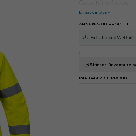
Caractéristiques:
En savoir plus
Imperméable et respira
l'infiltration d'eau.
ANNEXES DU PRODUIT
Un revêtement textile ex
tissu.
FichaTécnicaLW70.pdf
Poches à fermeture écla
|
Poignets ajustables ave
Ourlet arrière incurvé p
Afficher l'inventaire
Visière avant conçue pou
Bande réfléchissante pour
PARTAGEZ CE PRODUIT
Manches raglan pour un 
Capot amovible dissimu
Poche cachée pour télé
4 poches spacieuses
Certifié CE
Tissu avec un indice UP
Certifié conforme à la 