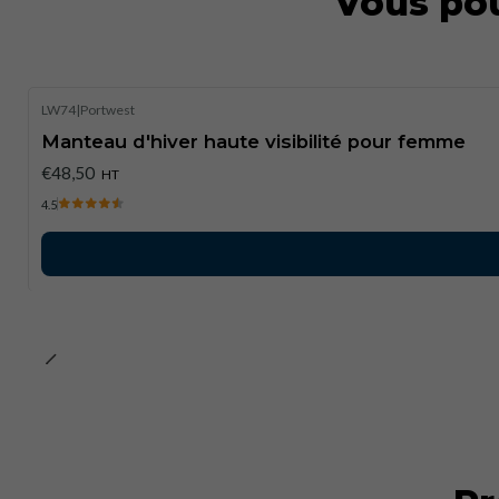
Vous pou
LW74
|
Portwest
Manteau d'hiver haute visibilité pour femme
€48,50
HT
4.5