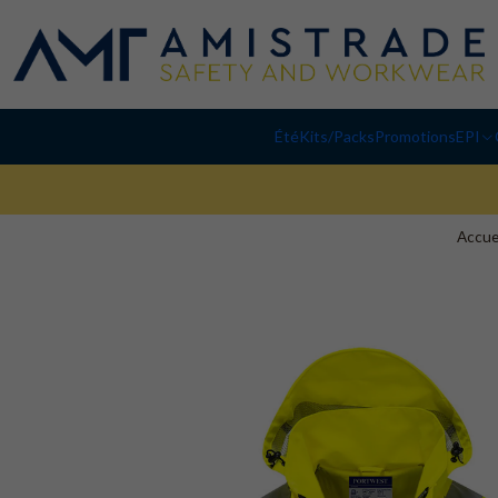
Été
Kits/Packs
Promotions
EPI
Accue