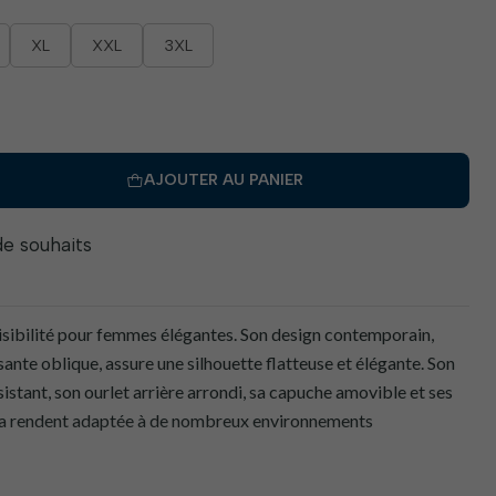
XL
XXL
3XL
AJOUTER AU PANIER
 de souhaits
isibilité pour femmes élégantes. Son design contemporain,
sante oblique, assure une silhouette flatteuse et élégante. Son
sistant, son ourlet arrière arrondi, sa capuche amovible et ses
la rendent adaptée à de nombreux environnements