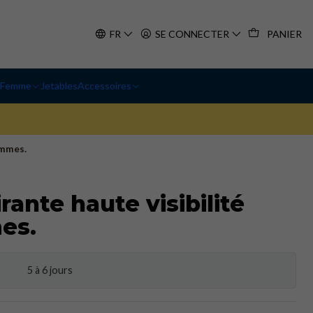
FR
SE CONNECTER
PANIER
Femme
Jetables
Accessoires
emmes.
rante haute visibilité
es.
5 à 6 jours