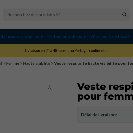
Chaussures de sécurité
Protection antichute
Vêtements de travail
Livraison en 24 à 48 heures au Portugal continental.
il
Femme
Haute visibilité
Veste respirante haute visibilité pour f
Veste respi
pour femm
Délai de livraison: