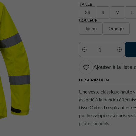
TAILLE
XS
S
M
L
COULEUR
Jaune
Orange
Quantité
Ajouter à la liste
DESCRIPTION
Une veste classique haute v
associé à la bande réfléchis
tissu Oxford respirant et ré
poches zippées sécurisées 
professionnels.