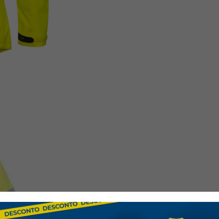
Imperméable grâce à des
d'eau.
Respirant, coupe-vent et 
Marché UKCA
Tissu extérieur :
100 % pol
respirant et antitache, 190 
Doublure :
100 % polyester
Normes de référence :
EN ISO 20471 Classe 3
RIS 3279-TOM SUJET
EN 343 Classe 4 : 3 X 
ANSI/ISEA 107 Classe 3
ANSI/ISEA 107 Classe 3