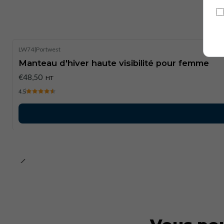
LW74
|
Portwest
Manteau d'hiver haute visibilité pour femme
€48,50
HT
4.5