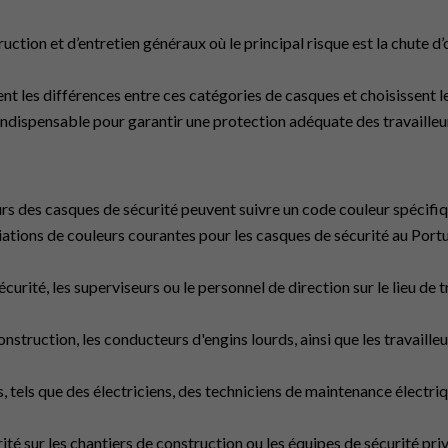
ruction et d’entretien généraux où le principal risque est la chute d’
nent les différences entre ces catégories de casques et choisissent 
indispensable pour garantir une protection adéquate des travailleur
s des casques de sécurité peuvent suivre un code couleur spécifique 
iations de couleurs courantes pour les casques de sécurité au Portu
curité, les superviseurs ou le personnel de direction sur le lieu de t
onstruction, les conducteurs d'engins lourds, ainsi que les travailleu
, tels que des électriciens, des techniciens de maintenance électriq
rité sur les chantiers de construction ou les équipes de sécurité pri