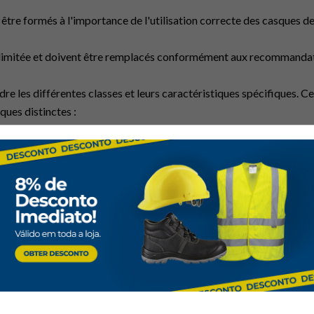
 être formés à l'importance de l'utilisation correcte des casques de 
 limitée et doivent être remplacés conformément aux recommandat
re les différentes classes et leurs caractéristiques spécifiques. Ce
iques distinctes :
asse E sont conçus pour offrir une protection contre les chocs élect
es casques de classe E est leur rigidité diélectrique. Cela signifie
lémentaire.
riciens, les ouvriers du bâtiment et autres professionnels susceptib