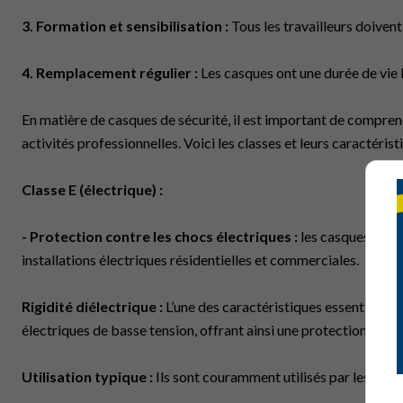
3. Formation et sensibilisation :
Tous les travailleurs doivent
4. Remplacement régulier :
Les casques ont une durée de vie
En matière de casques de sécurité, il est important de comprend
activités professionnelles. Voici les classes et leurs caractérist
Classe E (électrique) :
- Protection contre les chocs électriques :
les casques de cl
installations électriques résidentielles et commerciales.
Rigidité diélectrique :
L’une des caractéristiques essentielles d
électriques de basse tension, offrant ainsi une protection supp
Utilisation typique :
Ils sont couramment utilisés par les élect