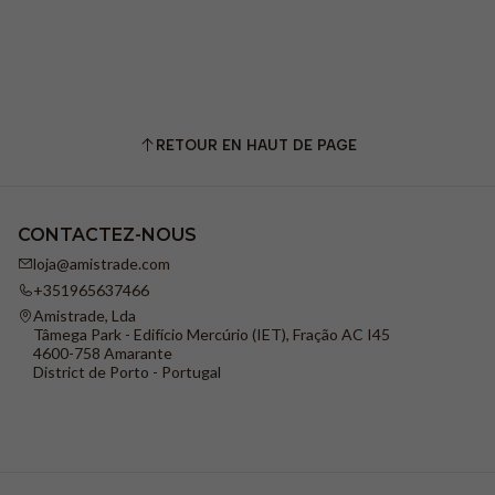
RETOUR EN HAUT DE PAGE
CONTACTEZ-NOUS
loja@amistrade.com
+351965637466
Amistrade, Lda
Tâmega Park - Edifício Mercúrio (IET), Fração AC I45
4600-758 Amarante
District de Porto - Portugal