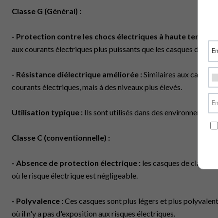
Classe G (Général) :
- Protection contre les chocs électriques à haute tension :
aux courants électriques plus puissants que les casques de clas
- Résistance diélectrique améliorée :
Similaires aux casques 
courants électriques, mais à des niveaux plus élevés.
Utilisation typique :
Ils sont utilisés dans des environnements o
Classe C (conventionnelle) :
- Absence de protection électrique :
les casques de classe C
où le risque électrique est négligeable.
- Polyvalence :
Ces casques sont plus légers et plus polyvalents
où il n'y a pas d'exposition aux risques électriques.