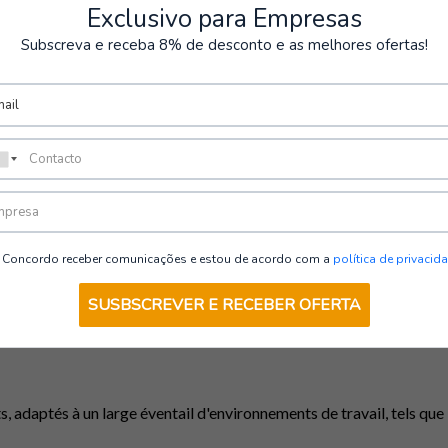
Exclusivo para Empresas
Subscreva e receba 8% de desconto e as melhores ofertas!
les casques de classe G sont conçus pour offrir une protection con
se E.
de classe E, les casques de classe G possèdent également une résist
ù il existe un risque d’exposition à des courants électriques de haut
Concordo receber comunicações e estou de acordo com a
política de privacid
SUSBSCREVER E RECEBER OFERTA
 n’offrent aucune protection contre les chocs électriques. Ils sont 
, adaptés à un large éventail d'environnements de travail, tels que l