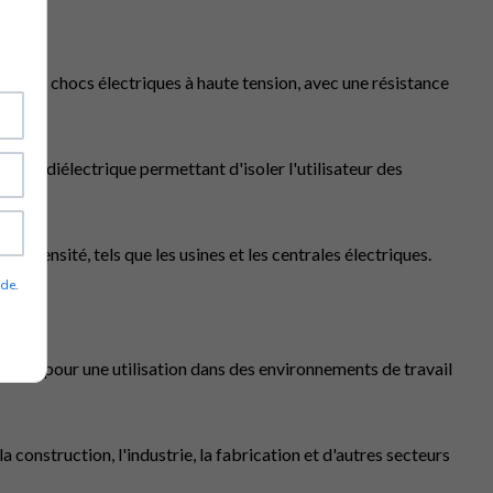
tre les chocs électriques à haute tension, avec une résistance
ance diélectrique permettant d'isoler l'utilisateur des
e intensité, tels que les usines et les centrales électriques.
ade
.
conçus pour une utilisation dans des environnements de travail
a construction, l'industrie, la fabrication et d'autres secteurs