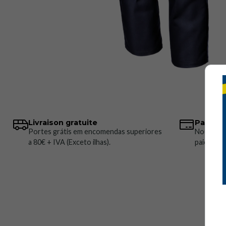
Livraison gratuite
Paiemen
Portes grátis em encomendas superiores
Nous pro
a 80€ + IVA (Exceto ilhas).
paiement 