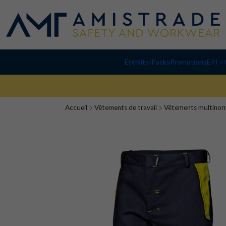
Été
Kits/Packs
Promotions
EPI
Accueil
Vêtements de travail
Vêtements multinor