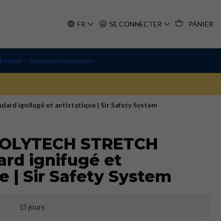
FR
SE CONNECTER
PANIER
Femme
Jetables
Accessoires
d ignifugé et antistatique | Sir Safety System
POLYTECH STRETCH
ard ignifugé et
e | Sir Safety System
15 jours