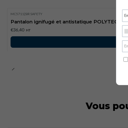
MC5711
|
SIR SAFETY
Pantalon ignifugé et antistatique POLYTECH Mu
€36,40
HT
Vous pou