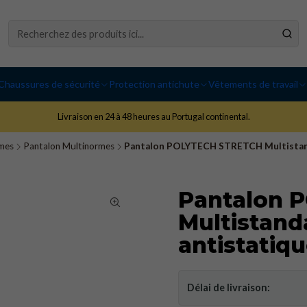
Chaussures de sécurité
Protection antichute
Vêtements de travail
Livraison en 24 à 48 heures au Portugal continental.
mes
Pantalon Multinormes
Pantalon POLYTECH STRETCH Multistandar
Pantalon 
Multistand
antistatiqu
Délai de livraison: