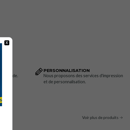
utilisation :
n et de rénovation routière
rmaceutique
X
e
isanat
PERSONNALISATION
 commande.
Nous proposons des services d'impression
et de personnalisation.
ons techniques :
24 % polyester, 1 % fibre antistatique.
.
Voir plus de produits
t bouton sur le devant.
 à rabat et fermeture Velcro.