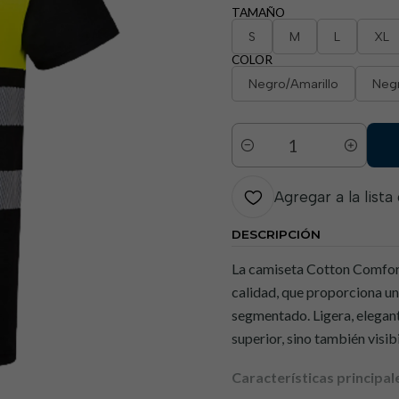
TAMAÑO
S
M
L
XL
COLOR
Negro/Amarillo
Negr
Cantidad
Agregar a la lista
DESCRIPCIÓN
La camiseta Cotton Comfort
calidad, que proporciona un
segmentado. Ligera, elegan
superior, sino también visib
Características principal