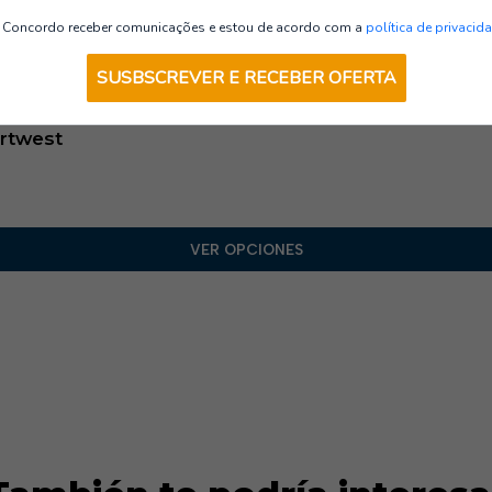
Camisetas AV
Concordo receber comunicações e estou de acordo com a
política de privacid
SUSBSCREVER E RECEBER OFERTA
ortwest
VER OPCIONES