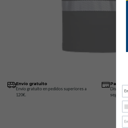
Envío gratuito
Pagos 
Envío gratuito en pedidos superiores a
Disponem
120€.
seguros.