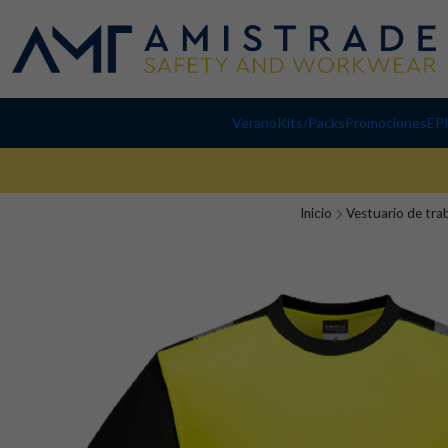
Verano
Kits/Packs
Promociones
EP
Inicio
Vestuario de tra