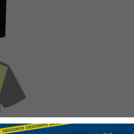
para comodidad durante
Visibilidad en entorn
visibilidad en condicio
Estilo moderno:
Cuell
Protección UV:
Tejido
rayos UV.
Áreas de uso:
Entornos de trabajo d
visibilidad en entornos
Normas:
Certificación CE,
20471 tras 50 lavados. Teji