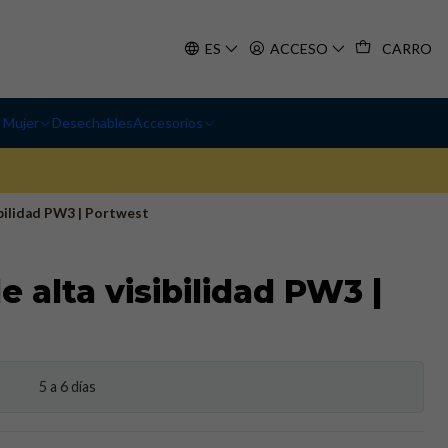
ES
ACCESO
CARRO
Mujer
Desechables
Accesorios
ibilidad PW3 | Portwest
 alta visibilidad PW3 |
5 a 6 días