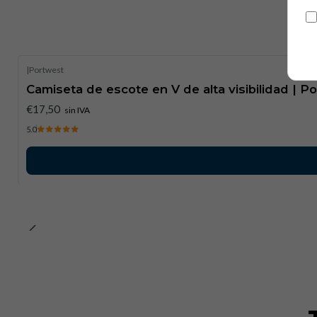
|
Portwest
Camiseta de escote en V de alta visibilidad | P
€17,50
sin IVA
5.0