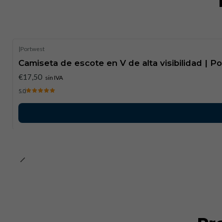
|
Portwest
Camiseta de escote en V de alta visibilidad | P
€17,50
sin IVA
5.0