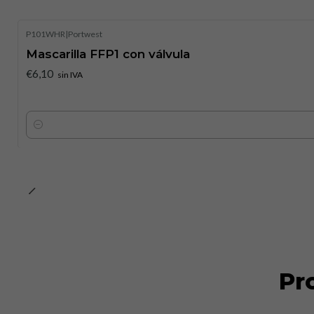
P101WHR
|
Portwest
Mascarilla FFP1 con válvula
€6,10
sin IVA
Cantidad
Pr