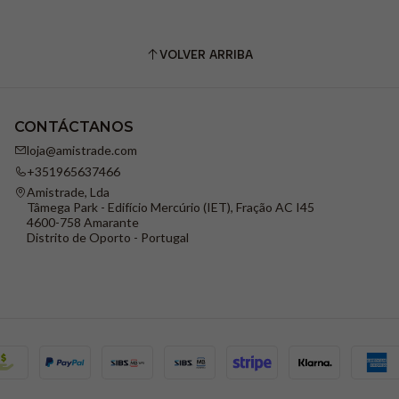
VOLVER ARRIBA
CONTÁCTANOS
loja@amistrade.com
+351965637466
Amistrade, Lda
Tâmega Park - Edifício Mercúrio (IET), Fração AC I45
4600-758 Amarante
Distrito de Oporto - Portugal