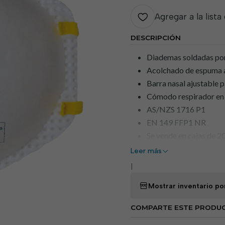
Agregar a la lista
DESCRIPCIÓN
Diademas soldadas por
Acolchado de espuma a
Barra nasal ajustable p
Cómodo respirador en
AS/NZS 1716 P1
EN 149 FFP1 NR
Se vende en cajas de 2
Leer más
|
Mostrar inventario po
COMPARTE ESTE PRODU