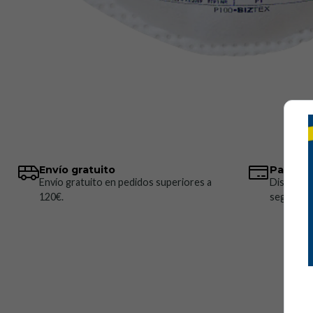
Envío gratuito
Pagos 
Envío gratuito en pedidos superiores a
Disponem
120€.
seguros.