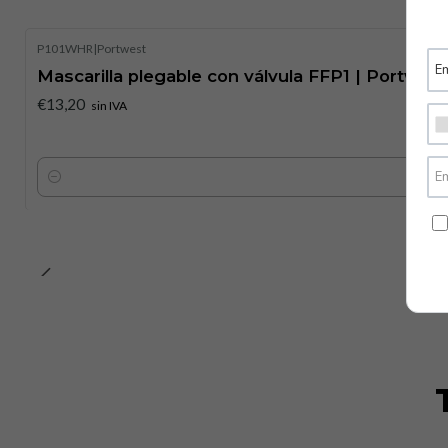
P101WHR
|
Portwest
Mascarilla plegable con válvula FFP1 | Portwest
€13,20
sin IVA
Cantidad