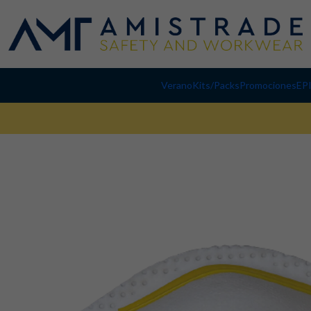
Verano
Kits/Packs
Promociones
EP