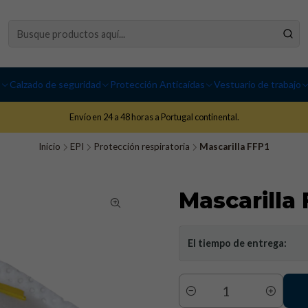
I
Calzado de seguridad
Protección Anticaídas
Vestuario de trabajo
Envío en 24 a 48 horas a Portugal continental.
Inicio
EPI
Protección respiratoria
Mascarilla FFP1
Mascarilla 
El tiempo de entrega:
Cantidad