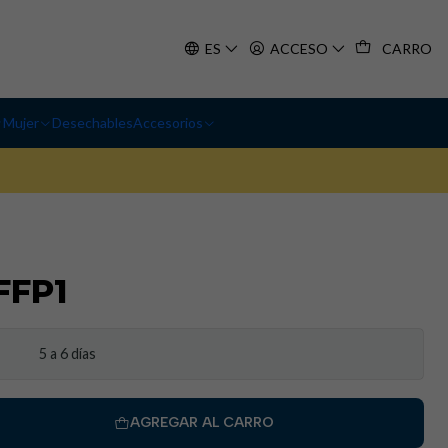
ES
ACCESO
CARRO
Mujer
Desechables
Accesorios
FFP1
5 a 6 días
AGREGAR AL CARRO