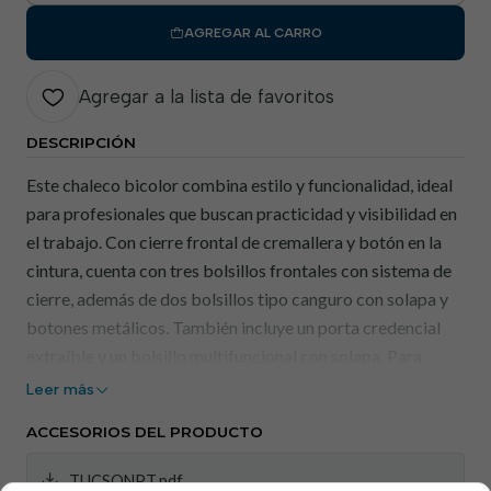
AGREGAR AL CARRO
Agregar a la lista de favoritos
DESCRIPCIÓN
Este chaleco bicolor combina estilo y funcionalidad, ideal
para profesionales que buscan practicidad y visibilidad en
el trabajo. Con cierre frontal de cremallera y botón en la
cintura, cuenta con tres bolsillos frontales con sistema de
cierre, además de dos bolsillos tipo canguro con solapa y
botones metálicos. También incluye un porta credencial
extraíble y un bolsillo multifuncional con solapa. Para
mayor seguridad, el chaleco cuenta con bandas
Leer más
reflectantes en los hombros. El forro técnico de secado
ACCESORIOS DEL PRODUCTO
rápido en color de contraste y la abertura para facilitar la
aplicación de estampados o bordados completan este
TUCSONPT.pdf