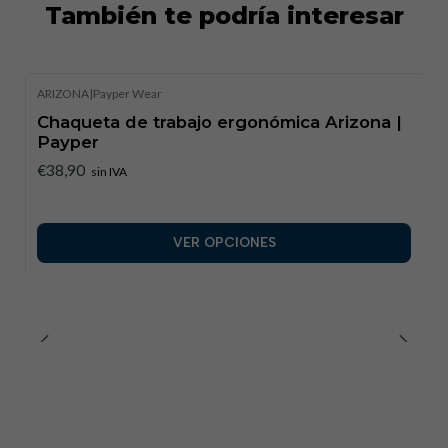
También te podría interesar
Material
: 100% algodón
Apariencia
: Sarga
Peso
: 250 g/m²
ARIZONA
|
Payper Wear
Referencias normativas
Chaqueta de trabajo ergonómica Arizona |
Payper
Este producto fue desarrollado con base en estándares de
€38,90
sin IVA
calidad para ropa de trabajo, enfocándose en la
durabilidad y seguridad en entornos técnicos de trabajo.
VER OPCIONES