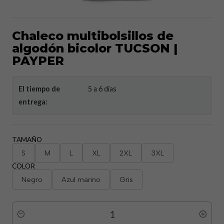
Chaleco multibolsillos de
algodón bicolor TUCSON |
PAYPER
El tiempo de
5 a 6 días
entrega:
TAMAÑO
S
M
L
XL
2XL
3XL
COLOR
Negro
Azul marino
Gris
Cantidad