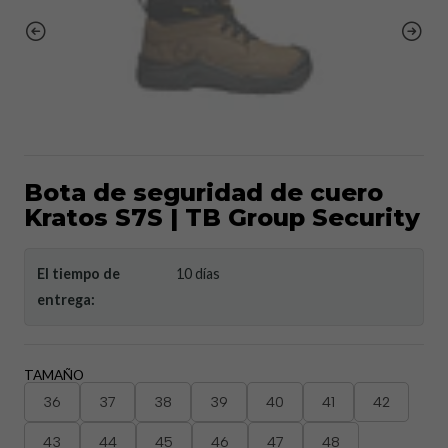
Bota de seguridad de cuero
Kratos S7S | TB Group Security
El tiempo de
10 días
entrega:
TAMAÑO
36
37
38
39
40
41
42
43
44
45
46
47
48