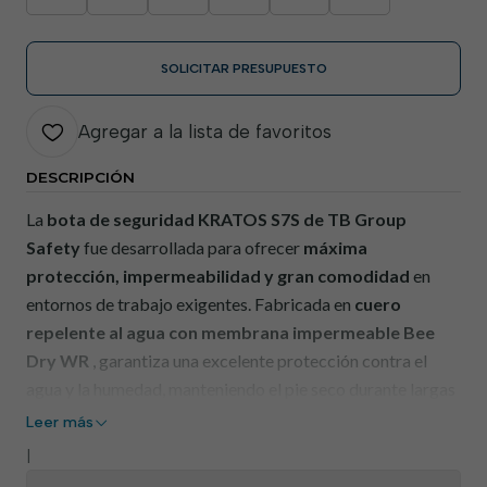
SOLICITAR PRESUPUESTO
Agregar a la lista de favoritos
DESCRIPCIÓN
La
bota de seguridad KRATOS S7S de TB Group
Safety
fue desarrollada para ofrecer
máxima
protección, impermeabilidad y gran comodidad
en
entornos de trabajo exigentes. Fabricada en
cuero
repelente al agua con membrana impermeable Bee
Dry WR
, garantiza una excelente protección contra el
agua y la humedad, manteniendo el pie seco durante largas
jornadas de trabajo.
Leer más
|
Este modelo
sin metal
incorpora
una puntera de