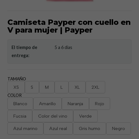
Camiseta Payper con cuello en
V para mujer | Payper
El tiempo de
5 a 6 días
entrega:
TAMAÑO
XS
S
M
L
XL
2XL
COLOR
Blanco
Amarillo
Naranja
Rojo
Fucsia
Color del vino
Verde
Azul marino
Azul real
Gris humo
Negro