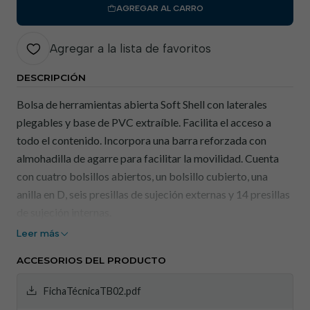
AGREGAR AL CARRO
Agregar a la lista de favoritos
DESCRIPCIÓN
Bolsa de herramientas abierta Soft Shell con laterales
plegables y base de PVC extraíble. Facilita el acceso a
todo el contenido. Incorpora una barra reforzada con
almohadilla de agarre para facilitar la movilidad. Cuenta
con cuatro bolsillos abiertos, un bolsillo cubierto, una
anilla en D, seis presillas de sujeción externas y 14 presillas
de sujeción internas.
Leer más
Características
ACCESORIOS DEL PRODUCTO
Bolsa de herramientas softshell abierta
Laterales plegables y base desmontable.
FichaTécnicaTB02.pdf
Proporciona fácil acceso a todo el contenido.