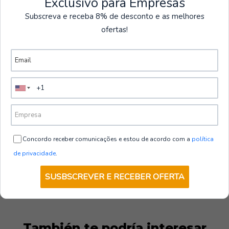
Exclusivo para Empresas
Bolsas y Mochilas
Subscreva e receba 8% de desconto e as melhores
ofertas!
Ver más productos
B901BKR
|
Bolsa de viaje | Portwest
€30,00
sin IVA
Cantidad
Concordo receber comunicações e estou de acordo com a
política
de privacidade
.
SUSBSCREVER E RECEBER OFERTA
También te podría interesar