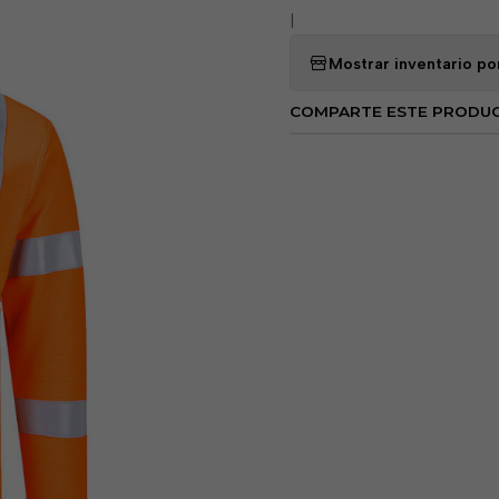
Puños acanalados par
|
Abertura de botones en
Mostrar inventario po
Aberturas laterales p
Diseñado con un ajust
COMPARTE ESTE PRODU
De acuerdo con RIS 327
Mantiene su forma con 
Antiestático
Costuras de primera cal
Tejido con factor de p
Certificado CE
CE-CAT III
Mercado UKCA
Tejido exterior: Modaflame
algodón, 6 % aramida, 1 % a
Estándar: