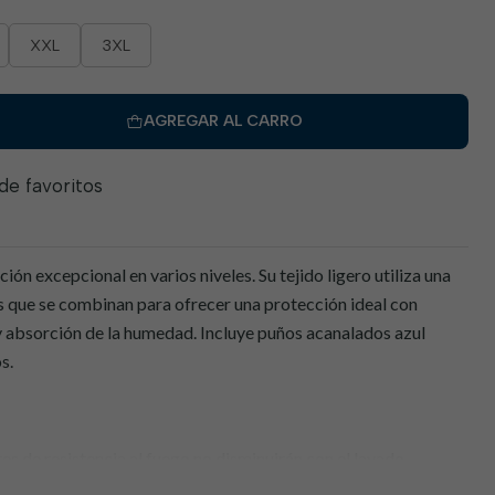
XXL
3XL
AGREGAR AL CARRO
 de favoritos
ión excepcional en varios niveles. Su tejido ligero utiliza una
s que se combinan para ofrecer una protección ideal con
y absorción de la humedad. Incluye puños acanalados azul
s.
es de resistencia al fuego no disminuirán con el lavado.
 estilo