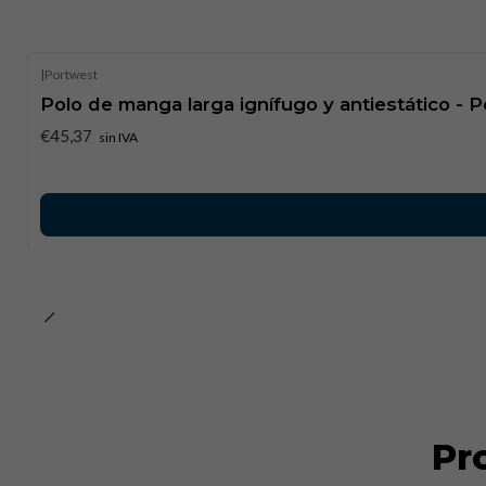
|
Portwest
Polo de manga larga ignífugo y antiestático - 
€45,37
sin IVA
Pr