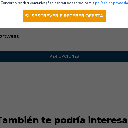
Polos multinorma
Concordo receber comunicações e estou de acordo com a
política de privacid
SUSBSCREVER E RECEBER OFERTA
Portwest
VER OPCIONES
También te podría interesa