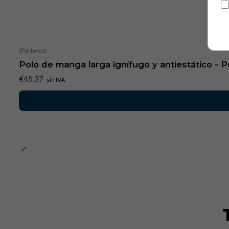
|
Portwest
Polo de manga larga ignífugo y antiestático - 
€45,37
sin IVA