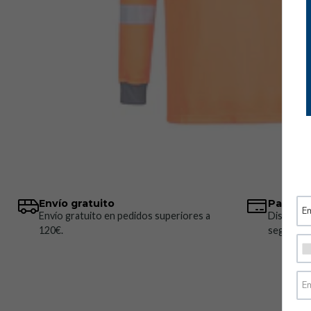
Envío gratuito
Pagos 
Envío gratuito en pedidos superiores a
Disponem
120€.
seguros.