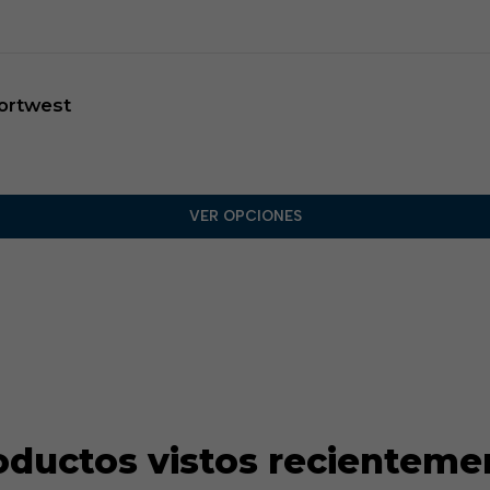
Portwest
VER OPCIONES
oductos vistos recienteme