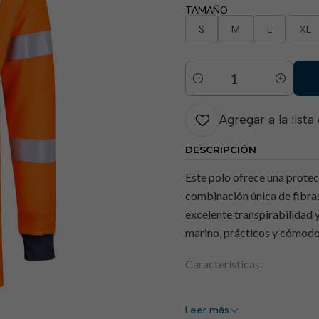
TAMAÑO
S
M
L
XL
Cantidad
Agregar a la lista
DESCRIPCIÓN
Este polo ofrece una protecc
combinación única de fibra
excelente transpirabilidad 
marino, prácticos y cómodo
Características:
Las cualidades inherent
Leer más
Color contrastante con