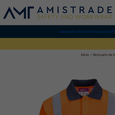
Verano
Kits/Packs
Promociones
EP
Inicio
Vestuario de t