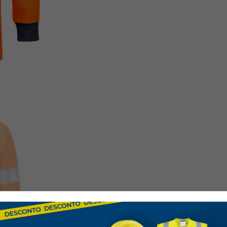
EN ISO 11612 A1, B1, C1, F2
EN 1149-5
IEC 61482-2 EN 61482-1-1 ELIM 6 
IEC 61482-2 IEC 61482-1-2 APC 1
EN ISO 20471 Clase 3
RIS 3279-TOM ASIGNATURA 2 (SOL