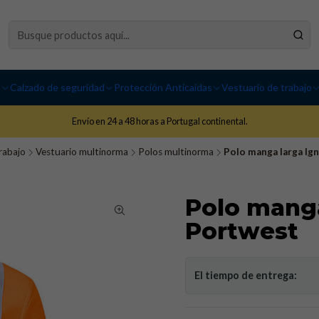
I
Calzado de seguridad
Protección Anticaídas
Vestuario de trabajo
Envío en 24 a 48 horas a Portugal continental.
rabajo
Vestuario multinorma
Polos multinorma
Polo manga larga Ign
Polo manga
Portwest
El tiempo de entrega: