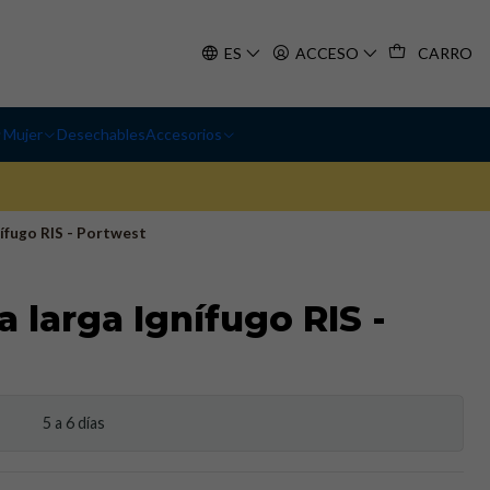
ES
ACCESO
CARRO
Mujer
Desechables
Accesorios
ífugo RIS - Portwest
 larga Ignífugo RIS -
5 a 6 días